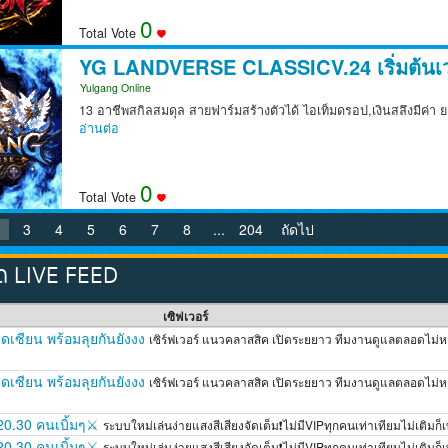
0
Total Vote
YG LANDVERSE CLASSICV.24 เริ่มต้นเ
Yulgang Online
13 อาชีพสกิลสมดุล สายฟาร์มสร้างตัวได้ ไอเท็มดรอป,เงินสลึงมีค่
อ่านต่อ
0
Total Vote
3
4
5
6
7
8
...
204
ถัดไป
ุด LIVE FEED
เซิฟเวอร์
ซียน พร้อมลุยกันยังงง
เซิร์ฟเวอร์ แนวคลาสสิค เปิดระยยาว ทีมงานดูแลตลอดไม่
ซียน พร้อมลุยกันยังงง
เซิร์ฟเวอร์ แนวคลาสสิค เปิดระยยาว ทีมงานดูแลตลอดไม่
0.30 คนเบิ้มๆ⚔️
ระบบใหม่เล่นง่ายแสงสีเสียงจัดเต็ม❗ไม่มีVIPทุกคนเท่าเทียมไม่เติมก
0.30 คนเบิ้มๆ⚔️
ระบบใหม่เล่นง่ายแสงสีเสียงจัดเต็ม❗ไม่มีVIPทุกคนเท่าเทียมไม่เติมก