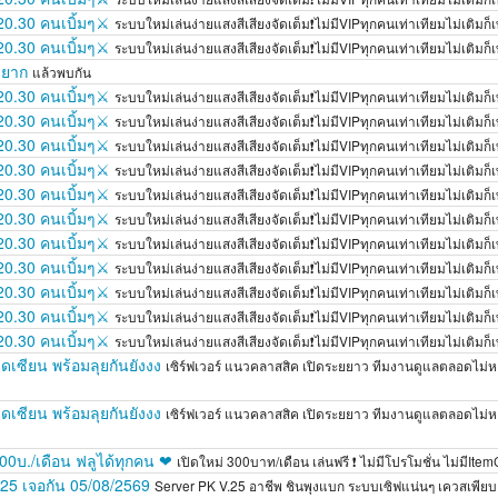
0.30 คนเบิ้มๆ⚔️
ระบบใหม่เล่นง่ายแสงสีเสียงจัดเต็ม❗ไม่มีVIPทุกคนเท่าเทียมไม่เติมก
0.30 คนเบิ้มๆ⚔️
ระบบใหม่เล่นง่ายแสงสีเสียงจัดเต็ม❗ไม่มีVIPทุกคนเท่าเทียมไม่เติมก
ลยาก
แล้วพบกัน
0.30 คนเบิ้มๆ⚔️
ระบบใหม่เล่นง่ายแสงสีเสียงจัดเต็ม❗ไม่มีVIPทุกคนเท่าเทียมไม่เติมก
0.30 คนเบิ้มๆ⚔️
ระบบใหม่เล่นง่ายแสงสีเสียงจัดเต็ม❗ไม่มีVIPทุกคนเท่าเทียมไม่เติมก
0.30 คนเบิ้มๆ⚔️
ระบบใหม่เล่นง่ายแสงสีเสียงจัดเต็ม❗ไม่มีVIPทุกคนเท่าเทียมไม่เติมก
0.30 คนเบิ้มๆ⚔️
ระบบใหม่เล่นง่ายแสงสีเสียงจัดเต็ม❗ไม่มีVIPทุกคนเท่าเทียมไม่เติมก
0.30 คนเบิ้มๆ⚔️
ระบบใหม่เล่นง่ายแสงสีเสียงจัดเต็ม❗ไม่มีVIPทุกคนเท่าเทียมไม่เติมก
0.30 คนเบิ้มๆ⚔️
ระบบใหม่เล่นง่ายแสงสีเสียงจัดเต็ม❗ไม่มีVIPทุกคนเท่าเทียมไม่เติมก
0.30 คนเบิ้มๆ⚔️
ระบบใหม่เล่นง่ายแสงสีเสียงจัดเต็ม❗ไม่มีVIPทุกคนเท่าเทียมไม่เติมก
0.30 คนเบิ้มๆ⚔️
ระบบใหม่เล่นง่ายแสงสีเสียงจัดเต็ม❗ไม่มีVIPทุกคนเท่าเทียมไม่เติมก
0.30 คนเบิ้มๆ⚔️
ระบบใหม่เล่นง่ายแสงสีเสียงจัดเต็ม❗ไม่มีVIPทุกคนเท่าเทียมไม่เติมก
0.30 คนเบิ้มๆ⚔️
ระบบใหม่เล่นง่ายแสงสีเสียงจัดเต็ม❗ไม่มีVIPทุกคนเท่าเทียมไม่เติมก
0.30 คนเบิ้มๆ⚔️
ระบบใหม่เล่นง่ายแสงสีเสียงจัดเต็ม❗ไม่มีVIPทุกคนเท่าเทียมไม่เติมก
ซียน พร้อมลุยกันยังงง
เซิร์ฟเวอร์ แนวคลาสสิค เปิดระยยาว ทีมงานดูแลตลอดไม่
ซียน พร้อมลุยกันยังงง
เซิร์ฟเวอร์ แนวคลาสสิค เปิดระยยาว ทีมงานดูแลตลอดไม่
300บ./เดือน ฟลูได้ทุกคน ❤
เปิดใหม่ 300บาท/เดือน เล่นฟรี ❗ ไม่มีโปรโมชั่น ไม่มีIte
.25 เจอกัน 05/08/2569
Server PK V.25 อาชีพ ชินพุงแบก ระบบเซิฟแน่นๆ เควสเพียบ 