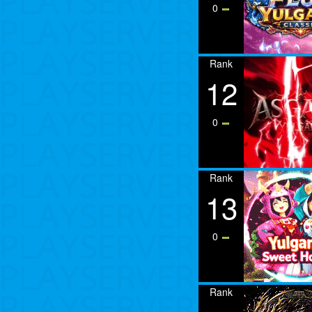
0
Rank
12
0
Rank
13
0
Rank