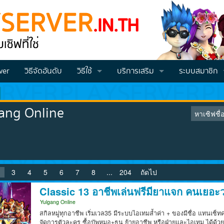
ver
วิธีจัดอันดับ
วิธีใช้
บริการเสริม
ระบบสมาชิก
วิธีโหวต VOTE
Vote คูณ2
สมัครสมาชิก
gang Online
วิธีสมัครและโปรโมทเซิฟ
วิธีเติมเครดิต
Login
วีธีเช็คคะแนนโหวต (สำหรับจีเอ็ม)
วิธีทำโหวตแล้วส่งคะแนนเข้าไอดี
3
4
5
6
7
8
...
204
ถัดไป
Classic 13 อาชีพเล่นฟรีมียาแจก คนเยอะว
Yulgang Online
สกิลหมู่ทุกอาชีพ เริ่มเวล35 มีระบบไอเทมล้ำค่า + ของมีชื่อ แทนเซ็
จัดการตัวละคร ซื้อบัพหมอ+ธนู ย้ายอาชีพ หรือฝ่ายและไอเทม ได้ด้ว