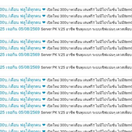
300บ./เดือน ฟลูได้ทุกคน ❤
เปิดใหม่ 300บาท/เดือน เล่นฟรี ❗ ไม่มีโปรโมชั่น ไม่มีIte
300บ./เดือน ฟลูได้ทุกคน ❤
เปิดใหม่ 300บาท/เดือน เล่นฟรี ❗ ไม่มีโปรโมชั่น ไม่มีIte
300บ./เดือน ฟลูได้ทุกคน ❤
เปิดใหม่ 300บาท/เดือน เล่นฟรี ❗ ไม่มีโปรโมชั่น ไม่มีIte
.25 เจอกัน 05/08/2569
Server PK V.25 อาชีพ ชินพุงแบก ระบบเซิฟแน่นๆ เควสเพียบ 
300บ./เดือน ฟลูได้ทุกคน ❤
เปิดใหม่ 300บาท/เดือน เล่นฟรี ❗ ไม่มีโปรโมชั่น ไม่มีIte
300บ./เดือน ฟลูได้ทุกคน ❤
เปิดใหม่ 300บาท/เดือน เล่นฟรี ❗ ไม่มีโปรโมชั่น ไม่มีIte
.25 เจอกัน 05/08/2569
Server PK V.25 อาชีพ ชินพุงแบก ระบบเซิฟแน่นๆ เควสเพียบ 
.25 เจอกัน 05/08/2569
Server PK V.25 อาชีพ ชินพุงแบก ระบบเซิฟแน่นๆ เควสเพียบ 
300บ./เดือน ฟลูได้ทุกคน ❤
เปิดใหม่ 300บาท/เดือน เล่นฟรี ❗ ไม่มีโปรโมชั่น ไม่มีIte
300บ./เดือน ฟลูได้ทุกคน ❤
เปิดใหม่ 300บาท/เดือน เล่นฟรี ❗ ไม่มีโปรโมชั่น ไม่มีIte
300บ./เดือน ฟลูได้ทุกคน ❤
เปิดใหม่ 300บาท/เดือน เล่นฟรี ❗ ไม่มีโปรโมชั่น ไม่มีIte
300บ./เดือน ฟลูได้ทุกคน ❤
เปิดใหม่ 300บาท/เดือน เล่นฟรี ❗ ไม่มีโปรโมชั่น ไม่มีIte
300บ./เดือน ฟลูได้ทุกคน ❤
เปิดใหม่ 300บาท/เดือน เล่นฟรี ❗ ไม่มีโปรโมชั่น ไม่มีIte
.25 เจอกัน 05/08/2569
Server PK V.25 อาชีพ ชินพุงแบก ระบบเซิฟแน่นๆ เควสเพียบ 
300บ./เดือน ฟลูได้ทุกคน ❤
เปิดใหม่ 300บาท/เดือน เล่นฟรี ❗ ไม่มีโปรโมชั่น ไม่มีIte
300บ./เดือน ฟลูได้ทุกคน ❤
เปิดใหม่ 300บาท/เดือน เล่นฟรี ❗ ไม่มีโปรโมชั่น ไม่มีIte