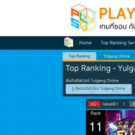
Home
Top Ranking Ser
Top Ranking
Yulgang Online
Top Ranking - Yul
อันดับเซิฟเวอร์ Yulgang Online
ดู เซิฟเวอร์เปิดใหม่ Yulgang Online
หน้า
ก่อนหน้า
1
2
Rank
11