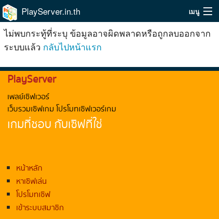
PlayServer.in.th
เมนู
ไม่พบกระทู้ที่ระบุ ข้อมูลอาจผิดพลาดหรือถูกลบออกจาก
Home
ระบบแล้ว
กลับไปหน้าแรก
Top Ranking Server
PlayServer
วิธีจัดอันดับ
เพลย์เซิฟเวอร์
วิธีใช้
เว็บรวมเซิฟเกม โปรโมทเซิฟเวอร์เกม
เกมที่ชอบ กับเซิฟที่ใช่
บริการเสริม
ระบบสมาชิก
หน้าหลัก
หาเซิฟเล่น
โปรโมทเซิฟ
เข้าระบบสมาชิก