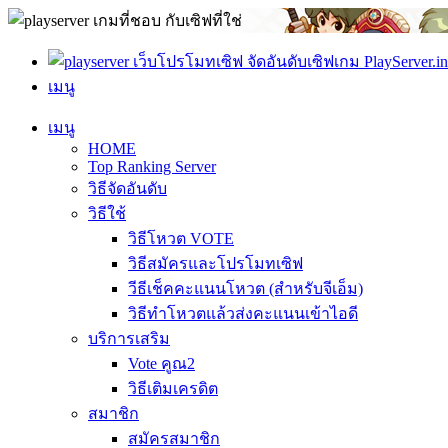
PlayServer.in
เมนู
เมนู
HOME
Top Ranking Server
วิธีจัดอันดับ
วิธีใช้
วิธีโหวต VOTE
วิธีสมัครและโปรโมทเซิฟ
วีธีเช็คคะแนนโหวต (สำหรับจีเอ็ม)
วิธีทำโหวตแล้วส่งคะแนนเข้าไอดี
บริการเสริม
Vote คูณ2
วิธีเติมเครดิต
สมาชิก
สมัครสมาชิก