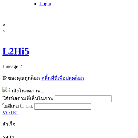
Login
×
×
L2Hi5
Lineage 2
IP ของคุณถูกล็อก
คลิ้กที่นี่เพื่อปลดล็อก
ใส่รหัสตามที่เห็นในภาพ
ไอดีเกม
Lock
VOTE!
สำเร็จ
รอส่ง