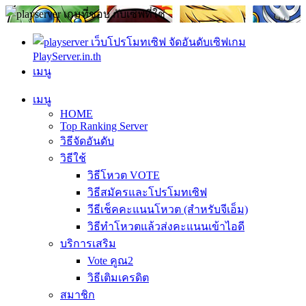
PlayServer.in.th
เมนู
เมนู
HOME
Top Ranking Server
วิธีจัดอันดับ
วิธีใช้
วิธีโหวต VOTE
วิธีสมัครและโปรโมทเซิฟ
วีธีเช็คคะแนนโหวต (สำหรับจีเอ็ม)
วิธีทำโหวตแล้วส่งคะแนนเข้าไอดี
บริการเสริม
Vote คูณ2
วิธีเติมเครดิต
สมาชิก