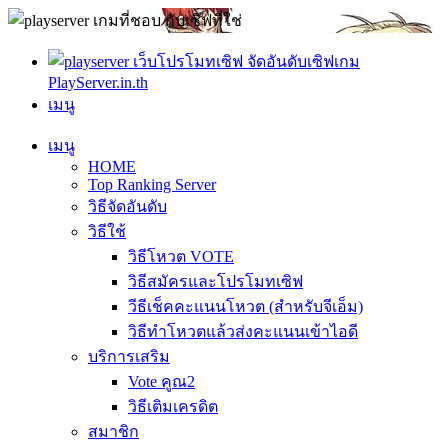
PlayServer.in.th
เมนู
เมนู
HOME
Top Ranking Server
วิธีจัดอันดับ
วิธีใช้
วิธีโหวต VOTE
วิธีสมัครและโปรโมทเซิฟ
วีธีเช็คคะแนนโหวต (สำหรับจีเอ็ม)
วิธีทำโหวตแล้วส่งคะแนนเข้าไอดี
บริการเสริม
Vote คูณ2
วิธีเติมเครดิต
สมาชิก