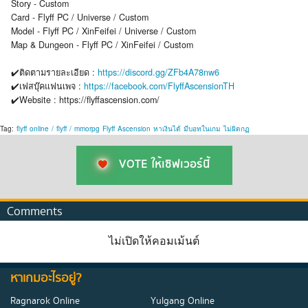
Story - Custom
Card - Flyff PC / Universe / Custom
Model - Flyff PC / XinFeifei / Universe / Custom
Map & Dungeon - Flyff PC / XinFeifei / Custom
✔️ติดตามรายละเอียด :
https://discord.gg/ZFb4A78nw6
✔️เฟสบุ๊คแฟนเพจ :
https://facebook.com/FlyffAscensionTH
✔️Website : https://flyffascension.com/
Tag:
flyff
online
/
flyff
/
mmorpg
Flyff
Ascension
หาเงินได้
มีบอทในเกม
ไม่ผิดกฏ
VOTE ให้เซิฟเวอร์นี้
Comments
ไม่เปิดให้คอมเม้นต์
หาเกมอะไรอยู่?
Ragnarok Online
Yulgang Online