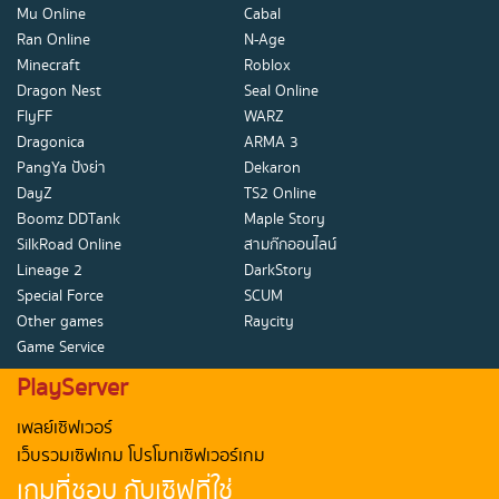
Mu Online
Cabal
Ran Online
N-Age
Minecraft
Roblox
Dragon Nest
Seal Online
FlyFF
WARZ
Dragonica
ARMA 3
PangYa ปังย่า
Dekaron
DayZ
TS2 Online
Boomz DDTank
Maple Story
SilkRoad Online
สามก๊กออนไลน์
Lineage 2
DarkStory
Special Force
SCUM
Other games
Raycity
Game Service
PlayServer
เพลย์เซิฟเวอร์
เว็บรวมเซิฟเกม โปรโมทเซิฟเวอร์เกม
เกมที่ชอบ กับเซิฟที่ใช่