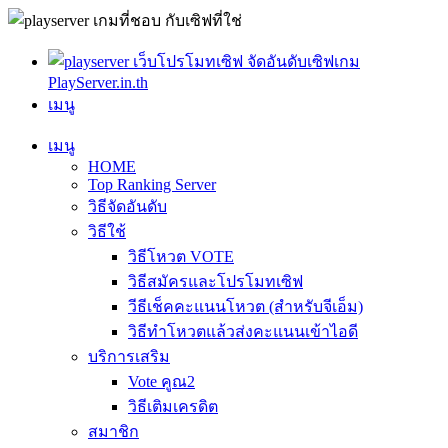
PlayServer.in.th
เมนู
เมนู
HOME
Top Ranking Server
วิธีจัดอันดับ
วิธีใช้
วิธีโหวต VOTE
วิธีสมัครและโปรโมทเซิฟ
วีธีเช็คคะแนนโหวต (สำหรับจีเอ็ม)
วิธีทำโหวตแล้วส่งคะแนนเข้าไอดี
บริการเสริม
Vote คูณ2
วิธีเติมเครดิต
สมาชิก