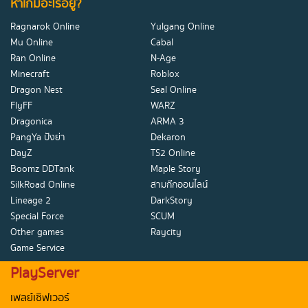
หาเกมอะไรอยู่?
Ragnarok Online
Yulgang Online
Mu Online
Cabal
Ran Online
N-Age
Minecraft
Roblox
Dragon Nest
Seal Online
FlyFF
WARZ
Dragonica
ARMA 3
PangYa ปังย่า
Dekaron
DayZ
TS2 Online
Boomz DDTank
Maple Story
SilkRoad Online
สามก๊กออนไลน์
Lineage 2
DarkStory
Special Force
SCUM
Other games
Raycity
Game Service
PlayServer
เพลย์เซิฟเวอร์