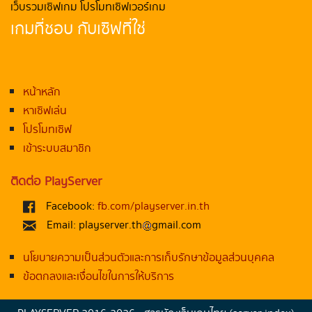
เว็บรวมเซิฟเกม โปรโมทเซิฟเวอร์เกม
เกมที่ชอบ กับเซิฟที่ใช่
หน้าหลัก
หาเซิฟเล่น
โปรโมทเซิฟ
เข้าระบบสมาชิก
ติดต่อ PlayServer
Facebook:
fb.com/playserver.in.th
Email: playserver.th
gmail.com
นโยบายความเป็นส่วนตัวและการเก็บรักษาข้อมูลส่วนบุคคล
ข้อตกลงและเงื่อนไขในการให้บริการ