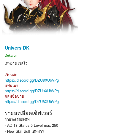
Univers DK
Dekaron
เทพง่าย เวลไว
เว็บหลัก
https://discord.gg/DZU8XUbVPg
แฟนเพจ
https://discord.gg/DZU8XUbVPg
กลุ่มซื้อขาย
https://discord.gg/DZU8XUbVPg
รายละเอียดเซิฟเวอร์
รายระเอียดเซิฟ
- AC 13 Status 5 Level max 250
- New Skill Buff เทพมาร