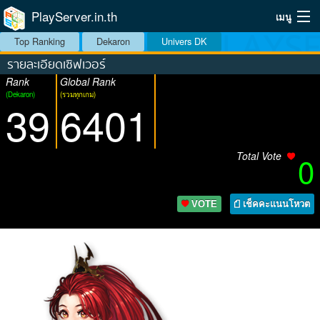
PlayServer.in.th
เมนู
Top Ranking
Dekaron
Univers DK
Home
รายละเอียดเซิฟเวอร์
Rank
Global Rank
Top Ranking Server
(Dekaron)
(รวมทุกเกม)
39
6401
วิธีจัดอันดับ
วิธีใช้
Total Vote
0
บริการเสริม
VOTE
เช็คคะแนนโหวต
ระบบสมาชิก