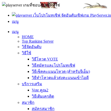
PlayServer.in
เมนู
เมนู
HOME
Top Ranking Server
วิธีจัดอันดับ
วิธีใช้
วิธีโหวต VOTE
วิธีสมัครและโปรโมทเซิฟ
วีธีเช็คคะแนนโหวต (สำหรับจีเอ็ม)
วิธีทำโหวตแล้วส่งคะแนนเข้าไอดี
บริการเสริม
Vote คูณ2
วิธีเติมเครดิต
สมาชิก
สมัครสมาชิก