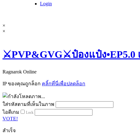
Login
×
×
⚔️PVP&GVG⚔️ป๋องแป๋ง•EP5.0 เปิ
Ragnarok Online
IP ของคุณถูกล็อก
คลิ้กที่นี่เพื่อปลดล็อก
ใส่รหัสตามที่เห็นในภาพ
ไอดีเกม
Lock
VOTE!
สำเร็จ