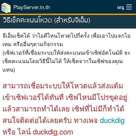
PlayServer.in.th
เมนู
วิธีเช็คคะแนนโหวต (สำหรับจีเอ็ม)
Home
จีเอ็มเช็คได้ ว่าไอดีไหนโหวตไปกี่ครั้ง เพื่อเอาไปแจกไอ
Top Ranking Server
เทม หรืออื่นๆตามกิจกรรม
วิธีจัดอันดับ
(เซิฟเวอร์ที่เชื่อมระบบให้ส่งคะแนนเข้าเซิฟอัตโนมัติ จะ
เช็คคะแนนโดยวิธีนี้ไม่ได้ ให้เช็คจากในเซิฟของคุณ
วิธีใช้
แทน)
บริการเสริม
สามารถเชื่อมระบบให้โหวตแล้วส่งแต้ม
เข้าเซิฟเวอร์ได้ทันที เซิฟไหนมีโปรขุดอยู่
ระบบสมาชิก
แล้วสามารถทำได้เลย เซิฟที่ไม่มีก็ทำได้
สนใจติดต่อได้เลยครับ ทางเพจ
duckdig
หรือ ไลน์ duckdig.com