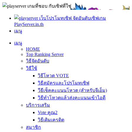
PlayServer.in.th
เมนู
เมนู
HOME
Top Ranking Server
วิธีจัดอันดับ
วิธีใช้
วิธีโหวต VOTE
วิธีสมัครและโปรโมทเซิฟ
วีธีเช็คคะแนนโหวต (สำหรับจีเอ็ม)
วิธีทำโหวตแล้วส่งคะแนนเข้าไอดี
บริการเสริม
Vote คูณ2
วิธีเติมเครดิต
สมาชิก