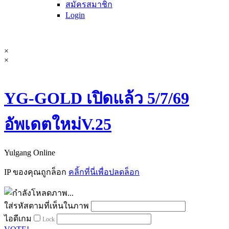
สมัครสมาชิก
Login
×
×
YG-GOLD เปิดแล้ว 5/7/69
อัพเดตใหม่V.25
Yulgang Online
IP ของคุณถูกล็อก
คลิ้กที่นี่เพื่อปลดล็อก
ใส่รหัสตามที่เห็นในภาพ
ไอดีเกม
Lock