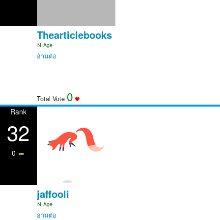
Thearticlebooks
N-Age
อ่านต่อ
0
Total Vote
Rank
32
0
jaffooli
N-Age
อ่านต่อ