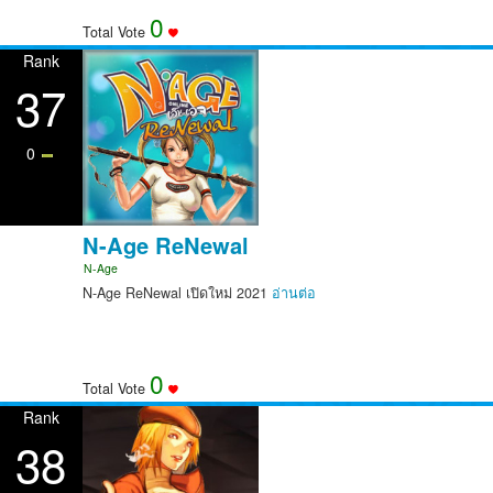
0
Total Vote
Rank
37
0
N-Age ReNewal
N-Age
N-Age ReNewal เปิดใหม่ 2021
อ่านต่อ
0
Total Vote
Rank
38