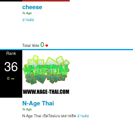
cheese
N-Age
อ่านต่อ
0
Total Vote
Rank
36
0
N-Age Thai
N-Age
N-Age Thai เปิดใหม่แนวคลาสสิค
อ่านต่อ