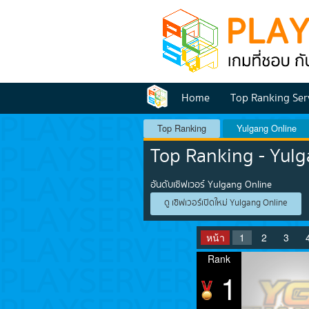
Home
Top Ranking Ser
Top Ranking
Yulgang Online
Top Ranking - Yul
อันดับเซิฟเวอร์ Yulgang Online
ดู เซิฟเวอร์เปิดใหม่ Yulgang Online
หน้า
1
2
3
Rank
1