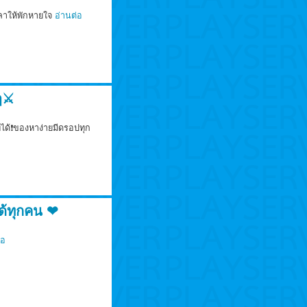
วลาให้พักหายใจ
อ่านต่อ
ๆ⚔️
ทพได้❗ของหาง่ายมีดรอปทุก
ได้ทุกคน ❤
่อ