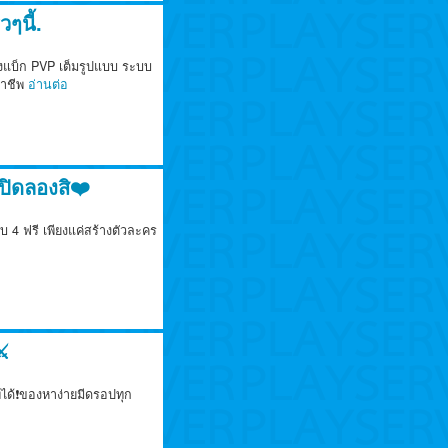
ๆนี้.
ุงแบ็ก PVP เต็มรูปแบบ ระบบ
อาชีพ
อ่านต่อ
ปิดลองสิ❤️
ับ 4 ฟรี เพียงแค่สร้างตัวละคร
⚔️
ทพได้❗ของหาง่ายมีดรอปทุก