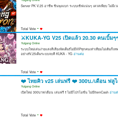
Server PK V.25 อาชีพ ชินพุงแบก ระบบเซิฟแน่นๆ เควสเพียบ ไม่มีเ
-
Total Vote
⚔️KUKA-YG V25 เปิดแล้ว 20.30 คนเบิ้มๆ
Yulgang Online
ระบบใหม่เล่นง่ายแสงสีเสียงจัดเต็ม❗ไม่มีVIPทุกคนเท่าเทียมไม่เติมก็เ
อย่าง❗V.25เต็มระบบจบที KUKA - YG
อ่านต่อ
-
Total Vote
❤️ ไทยคิว v25 เล่นฟรี ❤️ 300บ./เดือน ฟลู
Yulgang Online
เปิดใหม่ 300บาท/เดือน เล่นฟรี ❗ ไม่มีโปรโมชั่น ไม่มีItemCash
อ่านต
-
Total Vote