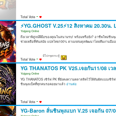
-
Total Vote
⚡YG.GHOST V.25⚡12 สิงหาคม 20.30น. 
Yulgang Online
ถึงเวลาพิสูจน์ฝีมือของคุณในสนามรบ! พร้อมหรือยัง? อาชีพใหม่ชินพ
ช่วยเหลือที่ทันสมัย แปลไทย100% ดาเมจสมดุลพัฒนาโดยทีมงานมือ
มีโปรขุดกระทู้
-
Total Vote
YG THANATOS PK V25.เจอกัน11/08 เวล
Yulgang Online
YG THANATOS เซิร์ฟ PK ที่ยังคงความคลาสสิคไว้ให้สัมผัสแบบเซิร์ฟจร
ชินพุงแบ็คที่ทุกคนรอคอยมาแล้ว
อ่านต่อ
-
Total Vote
YG-Baron ลั่นชินพุงแบก V.25 เจอกัน 07/
Yulgang Online