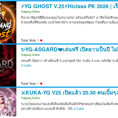
⚡YG GHOST V.25⚡Hiclass PK 2026 | เร็ว
Yulgang Online
ถึงเวลาพิสูจน์ฝีมือของคุณในสนามรบ! พร้อมหรือยัง? อาชีพใหม่ชินพ
ช่วยเหลือที่ทันสมัย แปลไทย100% ดาเมจสมดุลพัฒนาโดยทีมงานมือ
-
Total Vote
✨YG-ASGARD❤️เล่นฟรี เปิดยาวเป็นปี ไม่
Yulgang Online
เล่นฟรี เปิดยาว เข้าเดือนที่ 3 แจกชุดสำนัก ระดับ 4 และ พลังจิต ระด
อ่านต่อ
-
Total Vote
⚔️KUKA-YG V25 เปิดแล้ว 20.30 คนเบิ้มๆ
Yulgang Online
ระบบใหม่เล่นง่ายแสงสีเสียงจัดเต็ม❗ไม่มีVIPทุกคนเท่าเทียมไม่เติมก็เ
อย่าง❗V.25เต็มระบบจบที KUKA - YG
อ่านต่อ