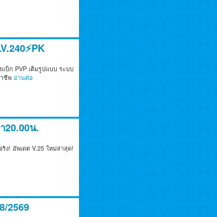
LV.240⚡PK
ุงแบ็ก PVP เต็มรูปแบบ ระบบ
อาชีพ
อ่านต่อ
า20.00น.
ิง! อัพเดต V.25 ใหม่ล่าสุด!
08/2569