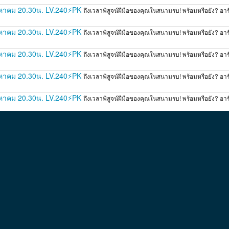
หาคม 20.30น. LV.240⚡PK
ถึงเวลาพิสูจน์ฝีมือของคุณในสนามรบ! พร้อมหรือยัง? อาช
หาคม 20.30น. LV.240⚡PK
ถึงเวลาพิสูจน์ฝีมือของคุณในสนามรบ! พร้อมหรือยัง? อาช
หาคม 20.30น. LV.240⚡PK
ถึงเวลาพิสูจน์ฝีมือของคุณในสนามรบ! พร้อมหรือยัง? อาช
หาคม 20.30น. LV.240⚡PK
ถึงเวลาพิสูจน์ฝีมือของคุณในสนามรบ! พร้อมหรือยัง? อาช
หาคม 20.30น. LV.240⚡PK
ถึงเวลาพิสูจน์ฝีมือของคุณในสนามรบ! พร้อมหรือยัง? อาช
หาคม 20.30น. LV.240⚡PK
ถึงเวลาพิสูจน์ฝีมือของคุณในสนามรบ! พร้อมหรือยัง? อาช
หาคม 20.30น. LV.240⚡PK
ถึงเวลาพิสูจน์ฝีมือของคุณในสนามรบ! พร้อมหรือยัง? อาช
หาคม 20.30น. LV.240⚡PK
ถึงเวลาพิสูจน์ฝีมือของคุณในสนามรบ! พร้อมหรือยัง? อาช
หาคม 20.30น. LV.240⚡PK
ถึงเวลาพิสูจน์ฝีมือของคุณในสนามรบ! พร้อมหรือยัง? อาช
หาคม 20.30น. LV.240⚡PK
ถึงเวลาพิสูจน์ฝีมือของคุณในสนามรบ! พร้อมหรือยัง? อาช