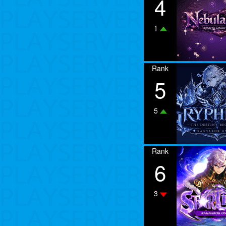
4
1
Rank
5
5
Rank
6
3