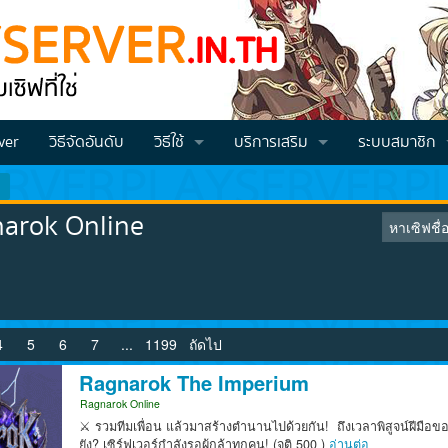
ver
วิธีจัดอันดับ
วิธีใช้
บริการเสริม
ระบบสมาชิก
วิธีโหวต VOTE
Vote คูณ2
สมัครสมาชิก
narok Online
วิธีสมัครและโปรโมทเซิฟ
วิธีเติมเครดิต
Login
วีธีเช็คคะแนนโหวต (สำหรับจีเอ็ม)
วิธีทำโหวตแล้วส่งคะแนนเข้าไอดี
4
5
6
7
...
1199
ถัดไป
Ragnarok The Imperium
Ragnarok Online
⚔️ รวมทีมเพื่อน แล้วมาสร้างตำนานไปด้วยกัน! ️ ถึงเวลาพิสูจน์ฝีมื
ยัง? เซิร์ฟเวอร์กำลังรอผู้กล้าทุกคน! (จุติ 500 )
อ่านต่อ