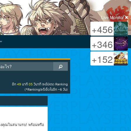
Live Monitor
+234
+456
+346
+152
อีก
49
นาที
04
วินาที
จะอัปเดต Ranking
(*Rankingจะรีเซ็ตในอีก ~6 วัน)
อของคุณในสนามรบ! พร้อมหรือ