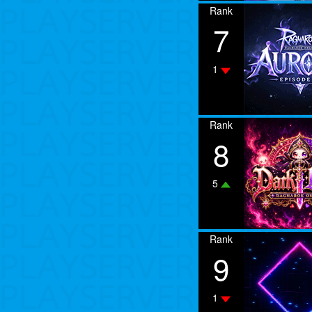
Rank
7
1
Rank
8
5
Rank
9
1