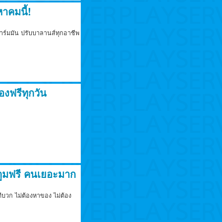
าคมนี้!
าร์มมัน ปรับบาลานส์ทุกอาชีพ
งฟรีทุกวัน
ูมฟรี คนเยอะมาก
บวก ไม่ต้องหาของ ไม่ต้อง