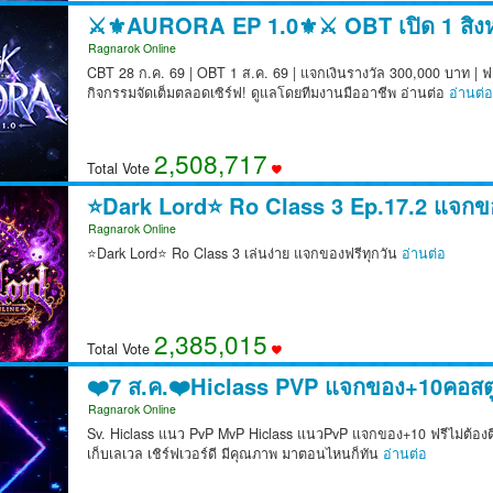
⚔️⚜️AURORA EP 1.0⚜️⚔️ OBT เปิด 1 สิงห
Ragnarok Online
CBT 28 ก.ค. 69 | OBT 1 ส.ค. 69 | แจกเงินรางวัล 300,000 บาท | ฟ
กิจกรรมจัดเต็มตลอดเซิร์ฟ! ดูแลโดยทีมงานมืออาชีพ อ่านต่อ
อ่านต่อ
2,508,781
Total Vote
⭐Dark Lord⭐ Ro Class 3 Ep.17.2 แจกขอ
Ragnarok Online
⭐Dark Lord⭐ Ro Class 3 เล่นง่าย แจกของฟรีทุกวัน
อ่านต่อ
2,385,066
Total Vote
❤️7 ส.ค.❤️Hiclass PVP แจกของ+10คอสต
Ragnarok Online
Sv. Hiclass แนว PvP MvP Hiclass แนวPvP แจกของ+10 ฟรีไม่ต้องตี
เก็บเลเวล เชิร์ฟเวอร์ดี มีคุณภาพ มาตอนไหนก็ทัน
อ่านต่อ