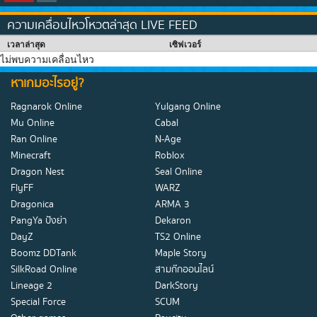
ความเคลื่อนไหวโหวตล่าสุด LIVE FEED
เวลาล่าสุด
เซิฟเวอร์
ไม่พบความเคลื่อนไหว
หาเกมอะไรอยู่?
Ragnarok Online
Yulgang Online
Mu Online
Cabal
Ran Online
N-Age
Minecraft
Roblox
Dragon Nest
Seal Online
FlyFF
WARZ
Dragonica
ARMA 3
PangYa ปังย่า
Dekaron
DayZ
TS2 Online
Boomz DDTank
Maple Story
SilkRoad Online
สามก๊กออนไลน์
Lineage 2
DarkStory
Special Force
SCUM