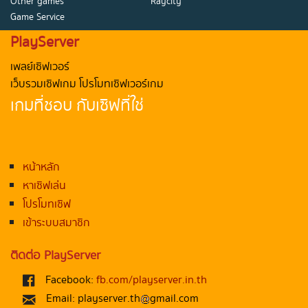
Other games
Raycity
Game Service
PlayServer
เพลย์เซิฟเวอร์
เว็บรวมเซิฟเกม โปรโมทเซิฟเวอร์เกม
เกมที่ชอบ กับเซิฟที่ใช่
หน้าหลัก
หาเซิฟเล่น
โปรโมทเซิฟ
เข้าระบบสมาชิก
ติดต่อ PlayServer
Facebook:
fb.com/playserver.in.th
Email: playserver.th
gmail.com