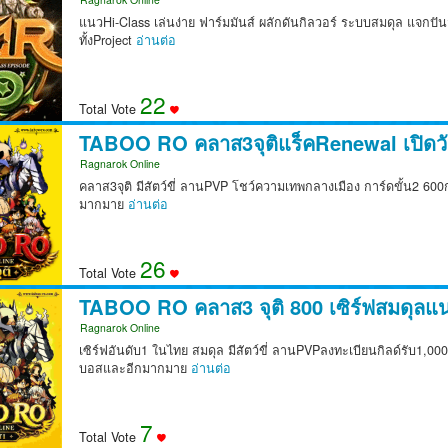
แนวHi-Class เล่นง่าย ฟาร์มมันส์ ผลักดันกิลวอร์ ระบบสมดุล แจกปั
ทั้งProject
อ่านต่อ
22
Total Vote
TABOO RO คลาส3จุติแร็คRenewal เปิดวัน
Ragnarok Online
คลาส3จุติ มีสัตว์ขี่ ลานPVP โชว์ความเทพกลางเมือง การ์ดขั้น2 6
มากมาย
อ่านต่อ
26
Total Vote
TABOO RO คลาส3 จุติ 800 เซิร์ฟสมดุลแนว
Ragnarok Online
เซิร์ฟอันดับ1 ในไทย สมดุล มีสัตว์ขี่ ลานPVPลงทะเบียนกิลด์รับ1,00
บอสและอีกมากมาย
อ่านต่อ
7
Total Vote