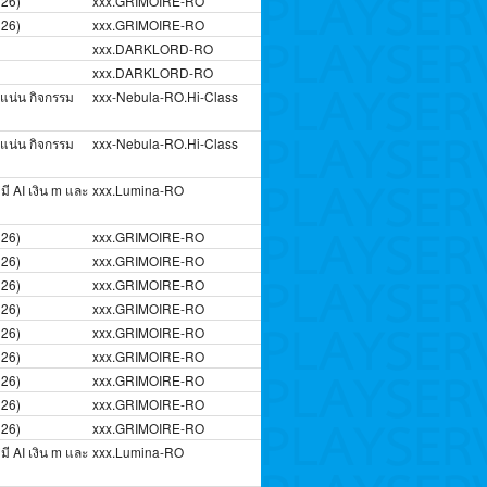
026)
xxx.GRIMOIRE-RO
026)
xxx.GRIMOIRE-RO
xxx.DARKLORD-RO
xxx.DARKLORD-RO
่แน่น กิจกรรม
xxx-Nebula-RO.Hi-Class
่แน่น กิจกรรม
xxx-Nebula-RO.Hi-Class
ี AI เงิน m และ
xxx.Lumina-RO
026)
xxx.GRIMOIRE-RO
026)
xxx.GRIMOIRE-RO
026)
xxx.GRIMOIRE-RO
026)
xxx.GRIMOIRE-RO
026)
xxx.GRIMOIRE-RO
026)
xxx.GRIMOIRE-RO
026)
xxx.GRIMOIRE-RO
026)
xxx.GRIMOIRE-RO
026)
xxx.GRIMOIRE-RO
ี AI เงิน m และ
xxx.Lumina-RO