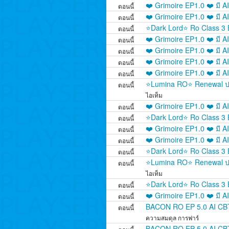
❤️ Grimoire EP1.0 ❤️ มี AI
ตอนนี้
❤️ Grimoire EP1.0 ❤️ มี AI
ตอนนี้
⭐Dark Lord⭐ Ro Class 3 
ตอนนี้
❤️ Grimoire EP1.0 ❤️ มี AI
ตอนนี้
❤️ Grimoire EP1.0 ❤️ มี AI
ตอนนี้
❤️ Grimoire EP1.0 ❤️ มี AI
ตอนนี้
❤️ Grimoire EP1.0 ❤️ มี AI
ตอนนี้
⭐Lumina RO⭐ Renewal ปรับ
ตอนนี้
ไอเท็ม
❤️ Grimoire EP1.0 ❤️ มี AI
ตอนนี้
⭐Dark Lord⭐ Ro Class 3 
ตอนนี้
❤️ Grimoire EP1.0 ❤️ มี AI
ตอนนี้
❤️ Grimoire EP1.0 ❤️ มี AI
ตอนนี้
⭐Dark Lord⭐ Ro Class 3 
ตอนนี้
⭐Lumina RO⭐ Renewal ปรับ
ตอนนี้
ไอเท็ม
⭐Dark Lord⭐ Ro Class 3 
ตอนนี้
❤️ Grimoire EP1.0 ❤️ มี AI
ตอนนี้
BACON RO EP 5.0 AI CBT
ตอนนี้
ความสมดุล การฟาร์
BACON RO EP 5.0 AI CBT