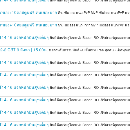
แจกของ+10คอสตูมฟรี คนเยอะมาก
Sv. Hiclass แนว PvP MvP Hiclass แนวPvP แจ
แจกของ+10คอสตูมฟรี คนเยอะมาก
Sv. Hiclass แนว PvP MvP Hiclass แนวPvP แจ
14-16 แจกหนักปันสุขเต็มๆ
ยินดีต้อนรับสู่โลกแห่ง Bacon RO เซิร์ฟเวอร์ถูกออกแบ
-2 CBT 9 สิงหา | 15.00น.
!! ยกระดับความมันส์ •AI ขั้นเทพ Free ทุกคน • เปิดทุก
14-16 แจกหนักปันสุขเต็มๆ
ยินดีต้อนรับสู่โลกแห่ง Bacon RO เซิร์ฟเวอร์ถูกออกแบ
14-16 แจกหนักปันสุขเต็มๆ
ยินดีต้อนรับสู่โลกแห่ง Bacon RO เซิร์ฟเวอร์ถูกออกแบ
14-16 แจกหนักปันสุขเต็มๆ
ยินดีต้อนรับสู่โลกแห่ง Bacon RO เซิร์ฟเวอร์ถูกออกแบ
14-16 แจกหนักปันสุขเต็มๆ
ยินดีต้อนรับสู่โลกแห่ง Bacon RO เซิร์ฟเวอร์ถูกออกแบ
14-16 แจกหนักปันสุขเต็มๆ
ยินดีต้อนรับสู่โลกแห่ง Bacon RO เซิร์ฟเวอร์ถูกออกแบ
14-16 แจกหนักปันสุขเต็มๆ
ยินดีต้อนรับสู่โลกแห่ง Bacon RO เซิร์ฟเวอร์ถูกออกแบ