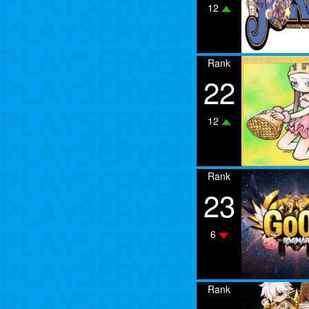
12
Rank
22
12
Rank
23
6
Rank