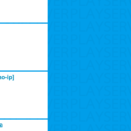
no-ip]
ือ