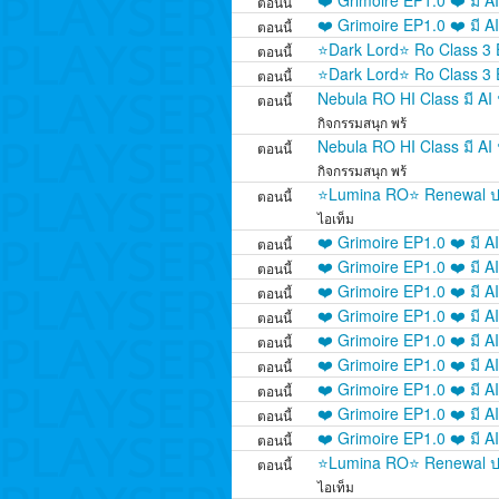
❤️ Grimoire EP1.0 ❤️ มี AI
ตอนนี้
❤️ Grimoire EP1.0 ❤️ มี AI
ตอนนี้
⭐Dark Lord⭐ Ro Class 3 
ตอนนี้
⭐Dark Lord⭐ Ro Class 3 
ตอนนี้
Nebula RO HI Class มี AI
ตอนนี้
กิจกรรมสนุก พร้
Nebula RO HI Class มี AI
ตอนนี้
กิจกรรมสนุก พร้
⭐Lumina RO⭐ Renewal ปรับ
ตอนนี้
ไอเท็ม
❤️ Grimoire EP1.0 ❤️ มี AI
ตอนนี้
❤️ Grimoire EP1.0 ❤️ มี AI
ตอนนี้
❤️ Grimoire EP1.0 ❤️ มี AI
ตอนนี้
❤️ Grimoire EP1.0 ❤️ มี AI
ตอนนี้
❤️ Grimoire EP1.0 ❤️ มี AI
ตอนนี้
❤️ Grimoire EP1.0 ❤️ มี AI
ตอนนี้
❤️ Grimoire EP1.0 ❤️ มี AI
ตอนนี้
❤️ Grimoire EP1.0 ❤️ มี AI
ตอนนี้
❤️ Grimoire EP1.0 ❤️ มี AI
ตอนนี้
⭐Lumina RO⭐ Renewal ปรับ
ตอนนี้
ไอเท็ม