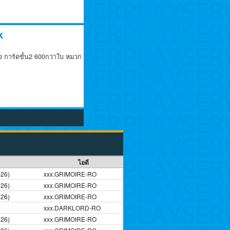
k
อง การ์ดขั้น2 600กว่าใบ หมวก
ไอดี
026)
xxx.GRIMOIRE-RO
026)
xxx.GRIMOIRE-RO
026)
xxx.GRIMOIRE-RO
xxx.DARKLORD-RO
026)
xxx.GRIMOIRE-RO