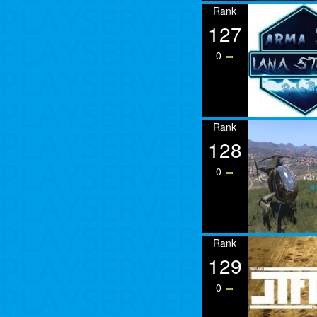
Rank
127
0
Rank
128
0
Rank
129
0