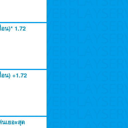
่อน)* 1.72
ื่อน) +1.72
ล่นเยอะสุด