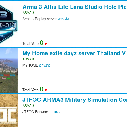
Arma 3 Altis Life Lana Studio Role Play 
ARMA 3
Arma 3 Roplay server
อ่านต่อ
0
Total Vote
My Home exile dayz server Thailand V1.
ARMA 3
MYHOME
อ่านต่อ
0
Total Vote
JTFOC ARMA3 Military Simulation C
ARMA 3
JTFOC Forward
อ่านต่อ