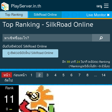
PlayServer.in.th
เมนู
Top Ranking
SilkRoad Online
Live Monitor
Home
Top Ranking - SilkRoad Online
Top Ranking Server
วิธีจัดอันดับ
อันดับเซิฟเวอร์ SilkRoad Online
ดู เซิฟเวอร์เปิดใหม่ SilkRoad Online
วิธีใช้
อีก
38
นาที
24
วินาที
จะอัปเดต Ranking
บริการเสริม
(*Rankingจะรีเซ็ตในอีก ~9 ชั่วโมง)
หน้า
ก่อนหน้า
1
2
3
4
5
6
7
8
...
14
ระบบสมาชิก
ถัดไป
Rank
11
0