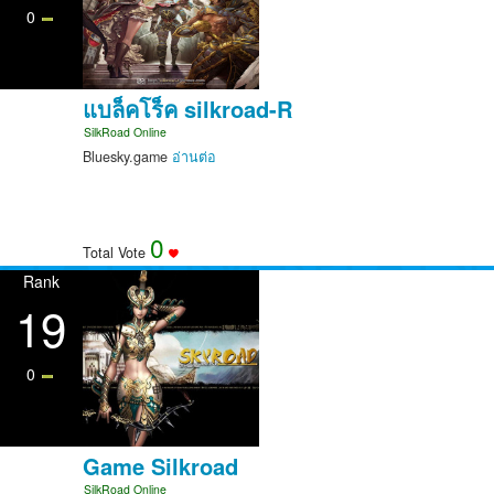
0
แบล็คโร็ค silkroad-R
SilkRoad Online
Bluesky.game
อ่านต่อ
0
Total Vote
Rank
19
0
Game Silkroad
SilkRoad Online