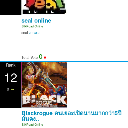
seal online
SilkRoad Online
seal
อ่านต่อ
0
Total Vote
Rank
12
0
Blackrogue คนเยอะเปิดนานมากกว่า5ปี
มั่นคง..
SilkRoad Online