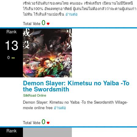
เซิฟเวอร์อันดับ1ของคนไทย คนเยอะ เซิฟเสถียร เปิดนานไม่มีปิดหนี
ไร้เส้น100% อัพเดททุกอาทิตย์ ผู้เล่นใหม่ไม่ต้องกลัวว่าจะตามผู้เล่นเก่า
ไม่ทัน ไร้เส้นล้านเปอเซ็น
อ่านต่อ
0
Total Vote
Rank
13
0
Demon Slayer: Kimetsu no Yaiba -To
the Swordsmith
SilkRoad Online
Demon Slayer: Kimetsu no Yaiba -To the Swordsmith Village-
movie online free
อ่านต่อ
0
Total Vote
Rank