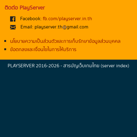
ติดต่อ PlayServer
Facebook:
fb.com/playserver.in.th
Email: playserver.th
gmail.com
นโยบายความเป็นส่วนตัวและการเก็บรักษาข้อมูลส่วนบุคคล
ข้อตกลงและเงื่อนไขในการให้บริการ
PLAYSERVER 2016-2026 -
สารบัญเว็บเกมไทย
(server index)