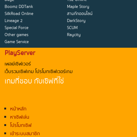
Boomz DDTank
Maple Story
SilkRoad Online
สามก๊กออนไลน์
Lineage 2
DarkStory
Special Force
SCUM
Other games
Raycity
Game Service
PlayServer
เพลย์เซิฟเวอร์
เว็บรวมเซิฟเกม โปรโมทเซิฟเวอร์เกม
เกมที่ชอบ กับเซิฟที่ใช่
หน้าหลัก
หาเซิฟเล่น
โปรโมทเซิฟ
เข้าระบบสมาชิก