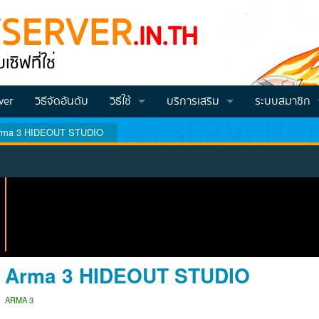
ver
วิธีจัดอันดับ
วิธีใช้
บริการเสริม
ระบบสมาชิก
rma 3 HIDEOUT STUDIO
วิธีโหวต VOTE
Vote คูณ2
สมัครสมาชิก
วิธีสมัครและโปรโมทเซิฟ
วิธีเติมเครดิต
Login
วีธีเช็คคะแนนโหวต (สำหรับจีเอ็ม)
วิธีทำโหวตแล้วส่งคะแนนเข้าไอดี
Arma 3 HIDEOUT STUDIO
ARMA 3