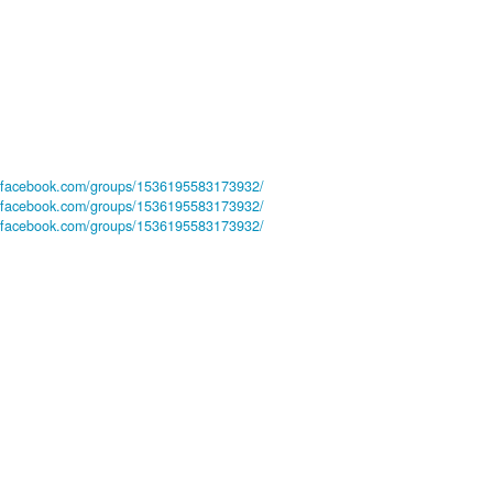
.facebook.com/groups/1536195583173932/
.facebook.com/groups/1536195583173932/
.facebook.com/groups/1536195583173932/