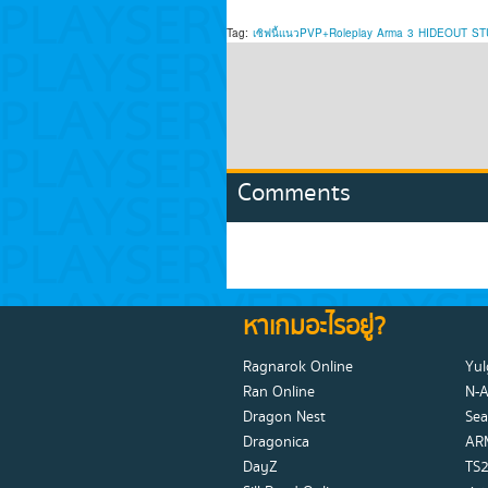
Tag:
เซิฟนี้เเนวPVP+Roleplay
Arma
3
HIDEOUT
ST
Comments
หาเกมอะไรอยู่?
Ragnarok Online
Yul
Ran Online
N-
Dragon Nest
Sea
Dragonica
AR
DayZ
TS2