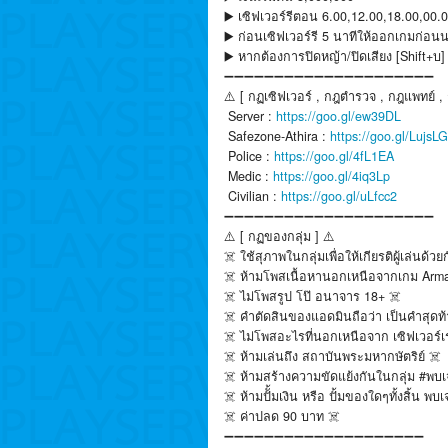
▶️ เซิฟเวอร์รีตอน 6.00,12.00,18.00,00.
▶️ ก่อนเซิฟเวอร์รี 5 นาทีให้ออกเกมก่อนน
▶️ หากต้องการปิดหญ้า/ปิดเสียง [Shift+บ]
➖➖➖➖➖➖➖➖➖➖➖➖➖➖➖➖➖➖➖➖➖
⚠️ [ กฏเซิฟเวอร์ , กฎตำรวจ , กฎแพทย์ 
️ Server :
https://goo.gl/ew39DL
️ Safezone-Athira :
https://goo.gl/LujsLG
️ Police :
https://goo.gl/4fL1EA
️ Medic :
https://goo.gl/4iq3Lp
️ Civilian :
https://goo.gl/uLfcc2
➖➖➖➖➖➖➖➖➖➖➖➖➖➖➖➖➖➖➖➖➖
⚠️ [ กฏของกลุ่ม ] ⚠️
☠️ ใช้สุภาพในกลุ่มเพื่อให้เกียรติผู้เล่นด้วย
☠️ ห้ามโพสเนื้อหานอกเหนือจากเกม Arm
☠️ ไม่โพสรูป โป๊ อนาจาร 18+ ☠️
☠️ คำตัดสินของแอดมินถือว่า เป็นคำสุดท้
☠️ ไม่โพสอะไรที่นอกเหนือจาก เซิฟเวอร์เ
☠️ ห้ามเล่นถึง สถาบันพระมหากษัตริย์ ☠️
☠️ ห้ามสร้างความขัดแย้งกันในกลุ่ม #พบเจอ
☠️ ห้ามปัั้มเงิน หรือ ปั้มของใดๆทั้งสิ้น พ
☠️ ค่าปลด 90 บาท ☠️
➖➖➖➖➖➖➖➖➖➖➖➖➖➖➖➖➖➖➖➖