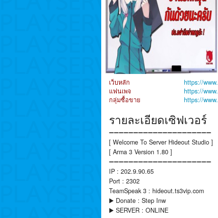
เว็บหลัก
https://www
แฟนเพจ
https://www
กลุ่มซื้อขาย
https://www
รายละเอียดเซิฟเวอร์
➖➖➖➖➖➖➖➖➖➖➖➖➖➖➖➖➖➖➖➖➖
[ Welcome To Server Hideout Studio ]
[ Arma 3 Version 1.80 ]
➖➖➖➖➖➖➖➖➖➖➖➖➖➖➖➖➖➖➖➖➖
IP : 202.9.90.65
Port : 2302
TeamSpeak 3 : hideout.ts3vip.com
▶️ Donate : Step Inw
▶️ SERVER : ONLINE