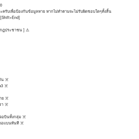
00
ะครับเพื่อป้องกันข้อมูลหาย หากไม่ทำตามจะไม่รับผิดชอบใดๆทั้งสิ้น
 [Shift+End]
, กฎประชาชน ] ⚠️
กัน ☠️
a3 ☠️
าย ☠️
รา ☠️
บินทั้งกลุ่ม ☠️
บเจอแบนทันที ☠️