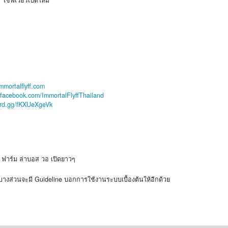
เชิฟเวอร์เปิดใหม่
mmortalflyff.com
.facebook.com/ImmortalFlyffThailand
cord.gg/fKXUeXgeVk
 ฟาร์ม ล่าบอส วอ เปิดยาวๆ
างส่วนจะมี Guideline บอกการใช้งานระบบเบื้องต้นให้อีกด้วย