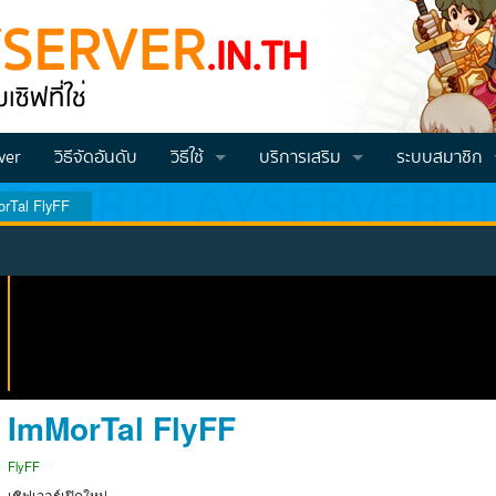
ver
วิธีจัดอันดับ
วิธีใช้
บริการเสริม
ระบบสมาชิก
rTal FlyFF
วิธีโหวต VOTE
Vote คูณ2
สมัครสมาชิก
วิธีสมัครและโปรโมทเซิฟ
วิธีเติมเครดิต
Login
วีธีเช็คคะแนนโหวต (สำหรับจีเอ็ม)
วิธีทำโหวตแล้วส่งคะแนนเข้าไอดี
ImMorTal FlyFF
FlyFF