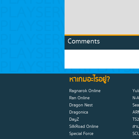
Comments
หาเกมอะไรอยู่?
Ragnarok Online
Yul
Ran Online
N-
Dragon Nest
Sea
Dragonica
AR
DayZ
TS2
SilkRoad Online
สาม
Special Force
SC