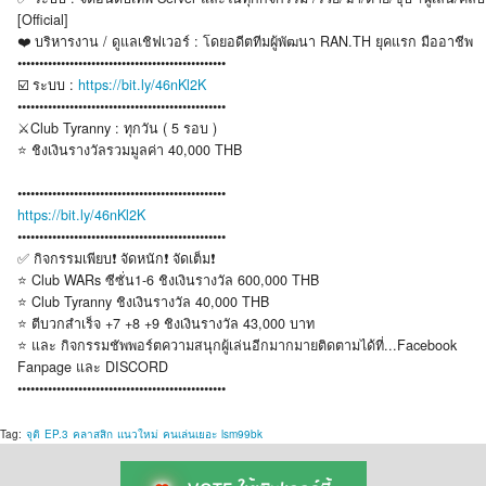
[Official]
❤️ บริหารงาน / ดูแลเชิฟเวอร์ : โดยอดีตทีมผู้พัฒนา RAN.TH ยุคแรก มืออาชีพ
••••••••••••••••••••••••••••••••••••••••••••••••
☑️ ระบบ :
https://bit.ly/46nKl2K
••••••••••••••••••••••••••••••••••••••••••••••••
⚔️Club Tyranny : ทุกวัน ( 5 รอบ )
⭐️ ชิงเงินรางวัลรวมมูลค่า 40,000 THB
••••••••••••••••••••••••••••••••••••••••••••••••
https://bit.ly/46nKl2K
••••••••••••••••••••••••••••••••••••••••••••••••
✅ กิจกรรมเพียบ❗ จัดหนัก❗ จัดเต็ม❗
⭐️ Club WARs ซีซั่น1-6 ชิงเงินรางวัล 600,000 THB
⭐️ Club Tyranny ชิงเงินรางวัล 40,000 THB
⭐️ ตีบวกสำเร็จ +7 +8 +9 ชิงเงินรางวัล 43,000 บาท
⭐️ และ กิจกรรมชัพพอร์ตความสนุกผู้เล่นอีกมากมายติดตามได้ที่...Facebook
Fanpage และ DISCORD
••••••••••••••••••••••••••••••••••••••••••••••••
Tag:
จุติ
EP.3
คลาสสิก
แนวใหม่
คนเล่นเยอะ
lsm99bk