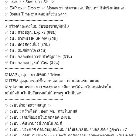
✅ Level 1 : Status 3 / Skill 2
✅ EXP x5 ✅ Drop x1 ✅ Money x1 *อัตราดรอปเทียบเท่าเชิฟจริงสมัยก่อน
✅ Bonus Time x10 ตลอดทั้งวัน 24hr.
••••••••••••••••••••••••••••••••••••••••••••••••
⚡ สร้างตัวละครใหม่ รับของขวัญทันที ⚡
✅ รับ : สร้อยคูณ Exp x3 (6ชม)
✅ รับ : ยาเพิ่ม HP SP MP (3วัน)
✅ รับ : บัตรสัตว์เลี้ยง (3วัน)
✅ รับ : คัมภีย์พักใจ (3วัน)
✅ รับ : กล่องบัตรวาร์ปสำคัญต่างๆ (3วัน)
✅ รับ : กล่องอาวุธเด็กใหม่ (3วัน)
••••••••••••••••••••••••••••••••••••••••••••••••
☑️ MAP สูงสุด : ธรณีพิบัติ / Tokyo
☑️ ITEM สูงสุด ดรอปทั้งจากบอส และ มอนสเตอร์ตามแมพ
☑️ รูปแบบเกมระยะยาว ของทุกอย่างมีค่า หาได้จากในเกมส์เท่านั้น!
❌ไม่มีจุติ ❌ไม่มีปรับเรท❌ไม่มีเทพทรู ❌ไม่มีบอท
••••••••••••••••••••••••••••••••••••••••••••••••
✨ ระบบอำอวยความสนุก ✨
✅ ระบบ : สร้างไอดี , item Mall ภายในเกมส์
✅ ระบบ : เติมพ้อยอัตโนมัติตลอด 24ชม.
✅ ระบบ : ค้นหาปาร์ตี้ ภายในเกมส์
✅ ระบบ : ประกาศ ต้อนรับผู้เล่นใหม่ / เก็บเลเวลตัน / บอสเกิด / ถูกฆ่า / +7
✅ ระบบ : จัดอันดับเทพ Server และในทุกกิจกรรม /รวย/ฆ่า/ตาย/ชุบ +ผู้เล่น/คลับ