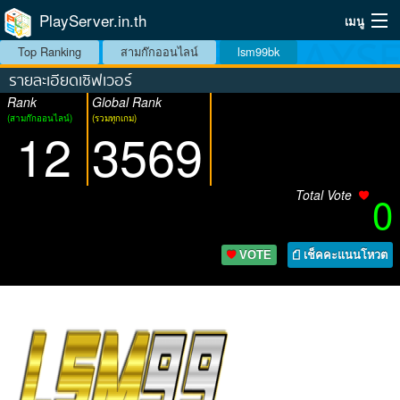
PlayServer.in.th
เมนู
Top Ranking
สามก๊กออนไลน์
lsm99bk
Home
รายละเอียดเซิฟเวอร์
Rank
Global Rank
Top Ranking Server
(สามก๊กออนไลน์)
(รวมทุกเกม)
12
3569
วิธีจัดอันดับ
วิธีใช้
Total Vote
0
บริการเสริม
VOTE
เช็คคะแนนโหวต
ระบบสมาชิก