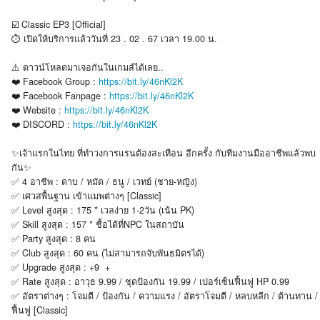
☑️ Classic EP3 [Official]
⏱ เปิดให้บริการแล้ววันที่ 23 . 02 . 67 เวลา 19.00 น.
⚠️ ดาวน์โหลดมาเจอกันในเกมส์ได้เลย..
❤️ Facebook Group :
https://bit.ly/46nKl2K
❤️ Facebook Fanpage :
https://bit.ly/46nKl2K
❤️ Website :
https://bit.ly/46nKl2K
❤️ DISCORD :
https://bit.ly/46nKl2K
✨เจ้าแรกในไทย ที่ทำวงการแรนต้องสะเทือน อีกครั้ง กับทีมงานมืออาชีพแล้วพบ
กัน✨
✅ 4 อาชีพ : ดาบ / หมัด / ธนู / เวทย์ (ชาย-หญิง)
✅ เศวสพื้นฐาน เข้าแมพต่างๆ [Classic]
✅ Level สูงสุด : 175 * เวลง่าย 1-2วัน (เน้น PK)
✅ Skill สูงสุด : 157 * ชื้อได้ที่NPC ในสถาบัน
✅ Party สูงสุด : 8 คน
✅ Club สูงสุด : 60 คน (ไม่สามารถจับพันธมิตรได้)
✅ Upgrade สูงสุด : +9 +
✅ Rate สูงสุด : อาวุธ 9.99 / ชุดป้องกัน 19.99 / เปอร์เซ็นฟื้นฟู HP 0.99
✅ อัตราต่างๆ : โจมตี / ป้องกัน / ความแรง / อัตราโจมตี / หลบหลีก / ต้านทาน /
ฟื้นฟู [Classic]