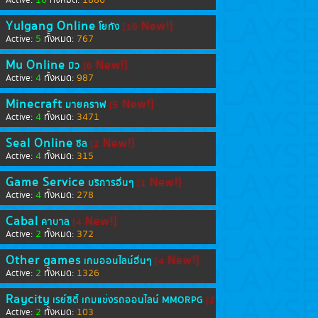
16
1886
Active:
ทั้งหมด:
Yulgang Online
New!]
โยกัง
[10
5
767
Active:
ทั้งหมด:
Mu Online
New!]
มิว
[6
4
987
Active:
ทั้งหมด:
Minecraft
New!]
มายคราฟ
[5
4
3471
Active:
ทั้งหมด:
Seal Online
New!]
ซีล
[2
4
315
Active:
ทั้งหมด:
Game Service
New!]
บริการอื่นๆ
[1
4
278
Active:
ทั้งหมด:
Cabal
New!]
คาบาล
[4
2
372
Active:
ทั้งหมด:
Other games
New!]
เกมออนไลน์อื่นๆ
[4
2
1326
Active:
ทั้งหมด:
Raycity
เรย์ซิตี้ เกมแข่งรถออนไลน์ MMORPG
[2
New!]
2
103
Active:
ทั้งหมด: