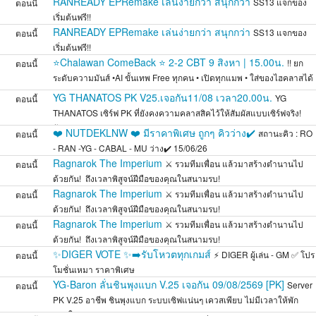
RANREADY EPRemake เล่นง่ายกว่า สนุกกว่า
SS13 แจกของ
ตอนนี้
เริ่มต้นฟรี!!
RANREADY EPRemake เล่นง่ายกว่า สนุกกว่า
SS13 แจกของ
ตอนนี้
เริ่มต้นฟรี!!
⭐Chalawan ComeBack ⭐ 2-2 CBT 9 สิงหา | 15.00น.
!! ยก
ตอนนี้
ระดับความมันส์ •AI ขั้นเทพ Free ทุกคน • เปิดทุกแมพ • ใส่ของไฮคลาสได้
• Cash
YG THANATOS PK V25.เจอกัน11/08 เวลา20.00น.
YG
ตอนนี้
THANATOS เซิร์ฟ PK ที่ยังคงความคลาสสิคไว้ให้สัมผัสแบบเซิร์ฟจริง!
อัพเดต V.
❤️ NUTDEKLNW ❤️ มีราคาพิเศษ ถูกๆ คิวว่าง✔️
สถานะคิว : RO
ตอนนี้
- RAN -YG - CABAL - MU ว่าง✔️ 15/06/26
Ragnarok The Imperium
⚔️ รวมทีมเพื่อน แล้วมาสร้างตำนานไป
ตอนนี้
ด้วยกัน! ️ ถึงเวลาพิสูจน์ฝีมือของคุณในสนามรบ!
Ragnarok The Imperium
⚔️ รวมทีมเพื่อน แล้วมาสร้างตำนานไป
ตอนนี้
ด้วยกัน! ️ ถึงเวลาพิสูจน์ฝีมือของคุณในสนามรบ!
Ragnarok The Imperium
⚔️ รวมทีมเพื่อน แล้วมาสร้างตำนานไป
ตอนนี้
ด้วยกัน! ️ ถึงเวลาพิสูจน์ฝีมือของคุณในสนามรบ!
✨DIGER VOTE ✨➡️รับโหวตทุกเกมส์
⚡ DIGER ผู้เล่น - GM ✅ โปร
ตอนนี้
โมชั่นเหมา ราคาพิเศษ
YG-Baron ลั่นชินพุงแบก V.25 เจอกัน 09/08/2569 [PK]
Server
ตอนนี้
PK V.25 อาชีพ ชินพุงแบก ระบบเซิฟแน่นๆ เควสเพียบ ไม่มีเวลาให้พัก
หายใจ