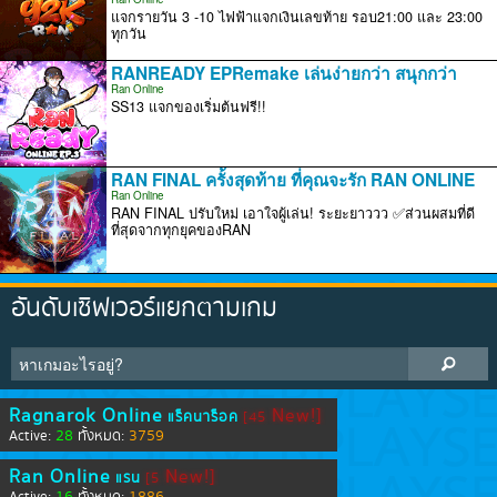
แจกรายวัน 3 -10 ไฟฟ้าแจกเงินเลขท้าย รอบ21:00 และ 23:00
ทุกวัน
RANREADY EPRemake เล่นง่ายกว่า สนุกกว่า
Ran Online
SS13 แจกของเริ่มต้นฟรี!!
RAN FINAL ครั้งสุดท้าย ที่คุณจะรัก RAN ONLINE
Ran Online
RAN FINAL ปรับใหม่ เอาใจผู้เล่น! ระยะยาววว ✅ส่วนผสมที่ดี
ที่สุดจากทุกยุคของRAN
อันดับเซิฟเวอร์แยกตามเกม
Ragnarok Online
New!]
แร็คนาร็อค
[45
28
3759
Active:
ทั้งหมด:
Ran Online
New!]
แรน
[5