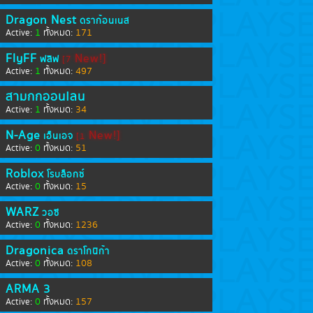
Dragon Nest
ดราก้อนเนส
1
171
Active:
ทั้งหมด:
FlyFF
New!]
ฟลิฟ
[7
1
497
Active:
ทั้งหมด:
สามก๊กออนไลน์
1
34
Active:
ทั้งหมด:
N-Age
New!]
เอ็นเอจ
[1
0
51
Active:
ทั้งหมด:
Roblox
โรบล็อกซ์
0
15
Active:
ทั้งหมด:
WARZ
วอซี
0
1236
Active:
ทั้งหมด:
Dragonica
ดราโกนิก้า
0
108
Active:
ทั้งหมด:
ARMA 3
0
157
Active:
ทั้งหมด: