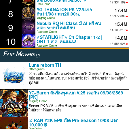
แจก3000⚔️สกิลใหม่307 ⭐
18,979,810
Ran Online
YG THANATOS PK V25.เจอ
8
17.4M
กัน11/08 เวลา20.00น.
17,489,046
Yulgang Online
Nebula RO HI Class มี AI ฟรี คน
9
15.4M
เยอะ ระบบใหม่เพียบ
15,447,574
Ragnarok Online
⭐STARLIGHT⭐ C4 Chapter 1-2 |
10
14.8M
OBT 1 ส.ค. คนแน่น!
14,843,618
Ragnarok Online
Fast Movers
(?)
Luna reborn TH
Other games
⚔️ รวมทีมเพื่อน แล้วมาสร้างตำนานไปด้วยกัน! ️ ถึงเวลาพิสูจน์
ฝีมือของคุณในสนามรบ! พร้อมหรือยัง? เซิร์ฟเวอร์กำลังรอผู้กล้า
ทุกคน!
YG-Baron ลั่นชินพุงแบก V.25 เจอกัน 09/08/2569
[PK]
Yulgang Online
Server PK V.25 อาชีพ ชินพุงแบก ระบบเซิฟแน่นๆ เควสเพียบ
ไม่มีเวลาให้พักหายใจ
⚔️ RAN Y2K EP8 เปิด Pre-Season 10/08 แจก
10,000 ฿
Ran Online