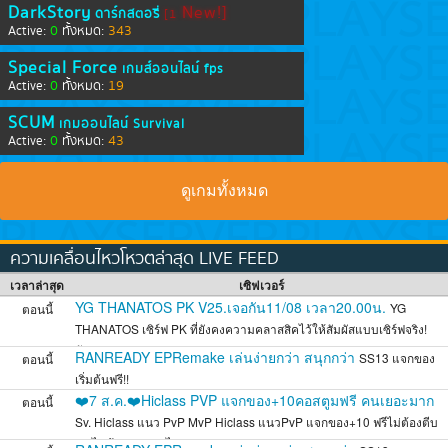
DarkStory
New!]
ดาร์กสตอรี่
[1
0
343
Active:
ทั้งหมด:
Special Force
เกมส์ออนไลน์ fps
0
19
Active:
ทั้งหมด:
SCUM
เกมออนไลน์ Survival
0
43
Active:
ทั้งหมด:
ดูเกมทั้งหมด
ความเคลื่อนไหวโหวตล่าสุด LIVE FEED
เวลาล่าสุด
เซิฟเวอร์
YG THANATOS PK V25.เจอกัน11/08 เวลา20.00น.
YG
ตอนนี้
THANATOS เซิร์ฟ PK ที่ยังคงความคลาสสิคไว้ให้สัมผัสแบบเซิร์ฟจริง!
อัพเดต V.
RANREADY EPRemake เล่นง่ายกว่า สนุกกว่า
SS13 แจกของ
ตอนนี้
เริ่มต้นฟรี!!
❤️7 ส.ค.❤️Hiclass PVP แจกของ+10คอสตูมฟรี คนเยอะมาก
ตอนนี้
Sv. Hiclass แนว PvP MvP Hiclass แนวPvP แจกของ+10 ฟรีไม่ต้องตีบ
วก ไม่ต้องหาของ ไม