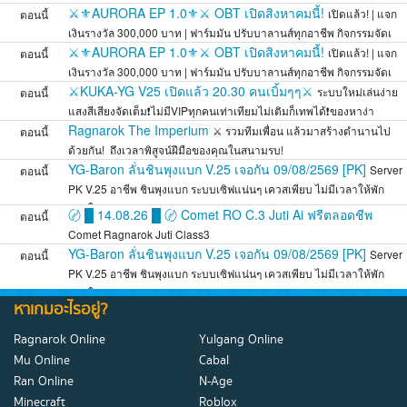
สมดุล
⚔️⚜️AURORA EP 1.0⚜️⚔️ OBT เปิดสิงหาคมนี้!
เปิดแล้ว! | แจก
ตอนนี้
เงินรางวัล 300,000 บาท | ฟาร์มมัน ปรับบาลานส์ทุกอาชีพ กิจกรรมจัดเ
⚔️⚜️AURORA EP 1.0⚜️⚔️ OBT เปิดสิงหาคมนี้!
เปิดแล้ว! | แจก
ตอนนี้
เงินรางวัล 300,000 บาท | ฟาร์มมัน ปรับบาลานส์ทุกอาชีพ กิจกรรมจัดเ
⚔️KUKA-YG V25 เปิดแล้ว 20.30 คนเบิ้มๆๆ⚔️
ระบบใหม่เล่นง่าย
ตอนนี้
แสงสีเสียงจัดเต็ม❗ไม่มีVIPทุกคนเท่าเทียมไม่เติมก็เทพได้❗ของหาง่า
Ragnarok The Imperium
⚔️ รวมทีมเพื่อน แล้วมาสร้างตำนานไป
ตอนนี้
ด้วยกัน! ️ ถึงเวลาพิสูจน์ฝีมือของคุณในสนามรบ!
YG-Baron ลั่นชินพุงแบก V.25 เจอกัน 09/08/2569 [PK]
Server
ตอนนี้
PK V.25 อาชีพ ชินพุงแบก ระบบเซิฟแน่นๆ เควสเพียบ ไม่มีเวลาให้พัก
หายใจ
〄 █ 14.08.26 █ 〄 Comet RO C.3 Juti Ai ฟรีตลอดชีพ
ตอนนี้
Comet Ragnarok Juti Class3
YG-Baron ลั่นชินพุงแบก V.25 เจอกัน 09/08/2569 [PK]
Server
ตอนนี้
PK V.25 อาชีพ ชินพุงแบก ระบบเซิฟแน่นๆ เควสเพียบ ไม่มีเวลาให้พัก
หายใจ
หาเกมอะไรอยู่?
Ragnarok Online
Yulgang Online
Mu Online
Cabal
Ran Online
N-Age
Minecraft
Roblox