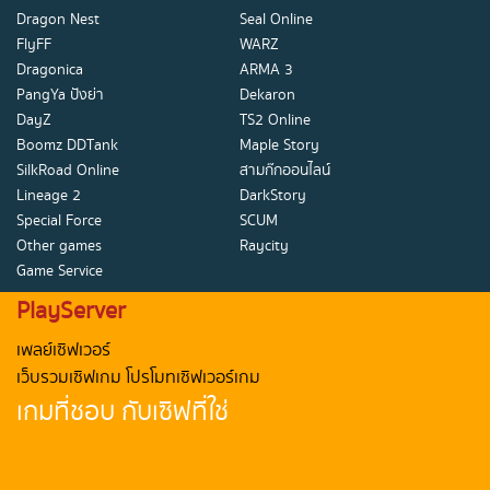
Dragon Nest
Seal Online
FlyFF
WARZ
Dragonica
ARMA 3
PangYa ปังย่า
Dekaron
DayZ
TS2 Online
Boomz DDTank
Maple Story
SilkRoad Online
สามก๊กออนไลน์
Lineage 2
DarkStory
Special Force
SCUM
Other games
Raycity
Game Service
PlayServer
เพลย์เซิฟเวอร์
เว็บรวมเซิฟเกม โปรโมทเซิฟเวอร์เกม
เกมที่ชอบ กับเซิฟที่ใช่