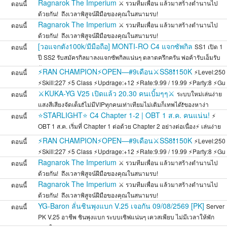
Ragnarok The Imperium
⚔️ รวมทีมเพื่อน แล้วมาสร้างตำนานไป
ตอนนี้
ด้วยกัน! ️ ถึงเวลาพิสูจน์ฝีมือของคุณในสนามรบ!
Ragnarok The Imperium
⚔️ รวมทีมเพื่อน แล้วมาสร้างตำนานไป
ตอนนี้
ด้วยกัน! ️ ถึงเวลาพิสูจน์ฝีมือของคุณในสนามรบ!
[วอแจกตัง100k/มีมือถือ] MONTI-RO C4 แจกซัพกิล
SS1 เปิด 1
ตอนนี้
ปี SS2 รับสมัครกิลมาลงแจกซัพกิลแน่นๆ ตลาดครึกครัน พ่อค้ารับเอ็มรับ
กัน
⚡RAN CHAMPION⚡OPEN—#9เดือน⚔️SS8❗150K
⚡Level:250
ตอนนี้
⚡Skill:227 ⚡5 Class ⚡Updrage:+12 ⚡Rate:9.99 / 19.99 ⚡Party:8 ⚡Gu
⚔️KUKA-YG V25 เปิดแล้ว 20.30 คนเบิ้มๆๆ⚔️
ระบบใหม่เล่นง่าย
ตอนนี้
แสงสีเสียงจัดเต็ม❗ไม่มีVIPทุกคนเท่าเทียมไม่เติมก็เทพได้❗ของหาง่า
⭐STARLIGHT⭐ C4 Chapter 1-2 | OBT 1 ส.ค. คนแน่น!
⚡
ตอนนี้
OBT 1 ส.ค. เริ่มที่ Chapter 1 ต่อด้วย Chapter 2 อย่างต่อเนื่อง⚡ เล่นง่าย
สมดุล
⚡RAN CHAMPION⚡OPEN—#9เดือน⚔️SS8❗150K
⚡Level:250
ตอนนี้
⚡Skill:227 ⚡5 Class ⚡Updrage:+12 ⚡Rate:9.99 / 19.99 ⚡Party:8 ⚡Gu
Ragnarok The Imperium
⚔️ รวมทีมเพื่อน แล้วมาสร้างตำนานไป
ตอนนี้
ด้วยกัน! ️ ถึงเวลาพิสูจน์ฝีมือของคุณในสนามรบ!
Ragnarok The Imperium
⚔️ รวมทีมเพื่อน แล้วมาสร้างตำนานไป
ตอนนี้
ด้วยกัน! ️ ถึงเวลาพิสูจน์ฝีมือของคุณในสนามรบ!
YG-Baron ลั่นชินพุงแบก V.25 เจอกัน 09/08/2569 [PK]
Server
ตอนนี้
PK V.25 อาชีพ ชินพุงแบก ระบบเซิฟแน่นๆ เควสเพียบ ไม่มีเวลาให้พัก