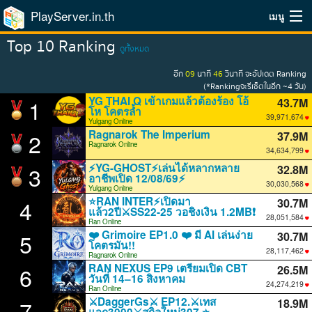
PlayServer.in.th
เมนู
Live Monitor
Top 10 Ranking
Home
ดูทั้งหมด
อีก
09
นาที
45
วินาที
จะอัปเดต Ranking
Top Ranking Server
(*Rankingจะรีเซ็ตในอีก ~4 วัน)
YG THAI Q เข้าเกมแล้วต้องร้อง โอ้
1
43.7M
โห โคตรล้ำ
วิธีจัดอันดับ
43,766,358
Yulgang Online
Ragnarok The Imperium
2
37.9M
Ragnarok Online
วิธีใช้
37,922,830
⚡YG-GHOST⚡เล่นได้หลากหลาย
3
32.8M
อาชีพเปิด 12/08/69⚡
บริการเสริม
32,881,500
Yulgang Online
⭐RAN INTER⚡เปิดมา
4
30.7M
แล้ว2ปี⚔️SS22-25 วอชิงเงิน 1.2MB❗
ระบบสมาชิก
30,714,642
Ran Online
❤️ Grimoire EP1.0 ❤️ มี AI เล่นง่าย
5
30.7M
โคตรมัน!!
30,786,774
Ragnarok Online
RAN NEXUS EP9 เตรียมเปิด CBT
6
26.5M
วันที่ 14–16 สิงหาคม
26,578,676
Ran Online
⚔️DaggerGs⚔️ EP12.⚔️เทส
7
18.9M