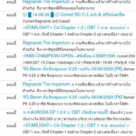
Ragnarok The Imperium
⚔️ รวมทีมเพื่อน แล้วมาสร้างตำนานไป
ตอนนี้
ด้วยกัน! ️ ถึงเวลาพิสูจน์ฝีมือของคุณในสนามรบ!
〄 █ 14.08.26 █ 〄 Comet RO C.3 Juti Ai ฟรีตลอดชีพ
ตอนนี้
Comet Ragnarok Juti Class3
⭐STARLIGHT⭐ C4 Chapter 1-2 | OBT 1 ส.ค. คนแน่น!
⚡
ตอนนี้
OBT 1 ส.ค. เริ่มที่ Chapter 1 ต่อด้วย Chapter 2 อย่างต่อเนื่อง⚡ เล่นง่าย
สมดุล
Ragnarok The Imperium
⚔️ รวมทีมเพื่อน แล้วมาสร้างตำนานไป
ตอนนี้
ด้วยกัน! ️ ถึงเวลาพิสูจน์ฝีมือของคุณในสนามรบ!
⚡RAN CHAMPION⚡OPEN—#9เดือน⚔️SS8❗150K
⚡Level:250
ตอนนี้
⚡Skill:227 ⚡5 Class ⚡Updrage:+12 ⚡Rate:9.99 / 19.99 ⚡Party:8 ⚡Gu
YG-Baron ลั่นชินพุงแบก V.25 เจอกัน 09/08/2569 [PK]
Server
ตอนนี้
PK V.25 อาชีพ ชินพุงแบก ระบบเซิฟแน่นๆ เควสเพียบ ไม่มีเวลาให้พัก
หายใจ
Ragnarok The Imperium
⚔️ รวมทีมเพื่อน แล้วมาสร้างตำนานไป
ตอนนี้
ด้วยกัน! ️ ถึงเวลาพิสูจน์ฝีมือของคุณในสนามรบ!
YG-Baron ลั่นชินพุงแบก V.25 เจอกัน 09/08/2569 [PK]
Server
ตอนนี้
PK V.25 อาชีพ ชินพุงแบก ระบบเซิฟแน่นๆ เควสเพียบ ไม่มีเวลาให้พัก
หายใจ
⚔️⚜️AURORA EP 1.0⚜️⚔️ OBT เปิดสิงหาคมนี้!
เปิดแล้ว! | แจก
ตอนนี้
เงินรางวัล 300,000 บาท | ฟาร์มมัน ปรับบาลานส์ทุกอาชีพ กิจกรรมจัดเ
⭐STARLIGHT⭐ C4 Chapter 1-2 | OBT 1 ส.ค. คนแน่น!
⚡
ตอนนี้
OBT 1 ส.ค. เริ่มที่ Chapter 1 ต่อด้วย Chapter 2 อย่างต่อเนื่อง⚡ เล่นง่าย