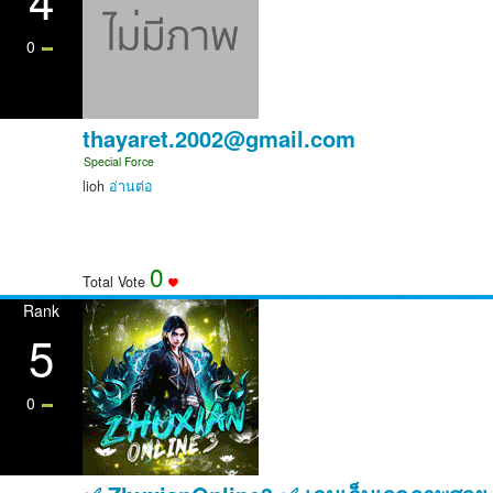
4
0
thayaret.2002@gmail.com
Special Force
lioh
อ่านต่อ
0
Total Vote
Rank
5
0