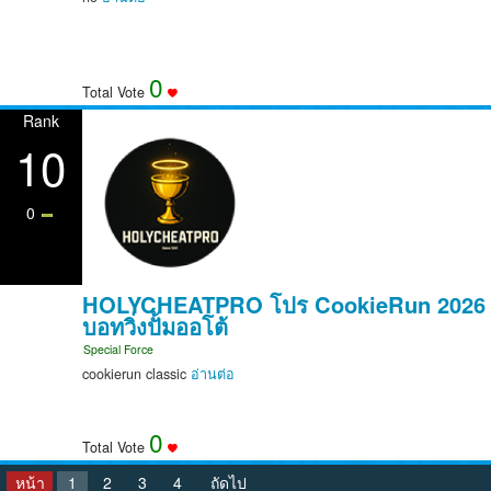
0
Total Vote
Rank
10
0
HOLYCHEATPRO โปร CookieRun 2026
บอทวิ่งปั้มออโต้
Special Force
cookierun classic
อ่านต่อ
0
Total Vote
หน้า
1
2
3
4
ถัดไป