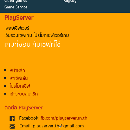
Other games
Raycity
Game Service
PlayServer
เพลย์เซิฟเวอร์
เว็บรวมเซิฟเกม โปรโมทเซิฟเวอร์เกม
เกมที่ชอบ กับเซิฟที่ใช่
หน้าหลัก
หาเซิฟเล่น
โปรโมทเซิฟ
เข้าระบบสมาชิก
ติดต่อ PlayServer
Facebook:
fb.com/playserver.in.th
Email: playserver.th
gmail.com