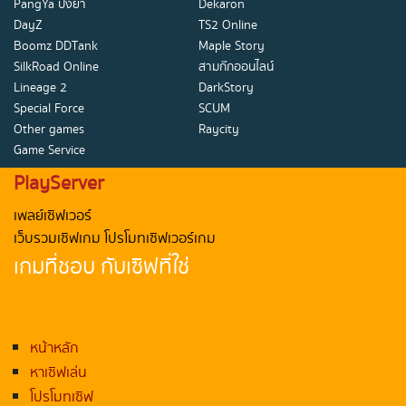
PangYa ปังย่า
Dekaron
DayZ
TS2 Online
Boomz DDTank
Maple Story
SilkRoad Online
สามก๊กออนไลน์
Lineage 2
DarkStory
Special Force
SCUM
Other games
Raycity
Game Service
PlayServer
เพลย์เซิฟเวอร์
เว็บรวมเซิฟเกม โปรโมทเซิฟเวอร์เกม
เกมที่ชอบ กับเซิฟที่ใช่
หน้าหลัก
หาเซิฟเล่น
โปรโมทเซิฟ