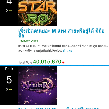
4
0
เพิ่งเปิดคนเยอะ M แพง สายฟรีอยู่ได้ มีมือ
ถือ
Ragnarok Online
แนวHi-Class เล่นง่าย ฟาร์มมันส์ ผลักดันกิลวอร์ ระบบสมดุล แจกปัน
สุขและกิจกรรมสุดมันส์ทั้งProject
อ่านต่อ
40,015,670
Total Vote
Rank
5
0