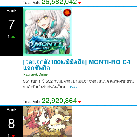
26,582,042
Total Vote
Rank
7
1
[วอแจกตัง100k/มีมือถือ] MONTI-RO C4
แจกซัพกิล
Ragnarok Online
SS1 เปิด 1 ปี SS2 รับสมัครกิลมาลงแจกซัพกิลแน่นๆ ตลาดครึกครัน
พ่อค้ารับเอ็มรับกันไม่อั้นน
อ่านต่อ
22,920,864
Total Vote
Rank
8
1