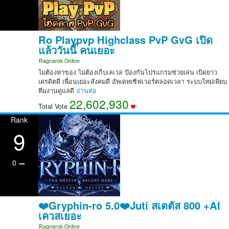
Ro Playpvp Highclass PvP GvG เปิด
แล้ววันนี้ คนเยอะ
Ragnarok Online
ไม่ต้องหาของ ไม่ต้องเก็บเลเวล ป้องกันโปรแกรมช่วยเล่น เปิดยาว
เครดิตดี เพื่อนเยอะสังคมดี อัพเดทเซิฟเวอร์ตลอดเวลา ระบบใหม่เพียบ
ทีมงานดูแลดี
อ่านต่อ
22,602,930
Total Vote
Rank
9
0
❤️Gryphin-ro 5.0❤️Juti สเตตัส 800 +AI
เควสเยอะ
Ragnarok Online