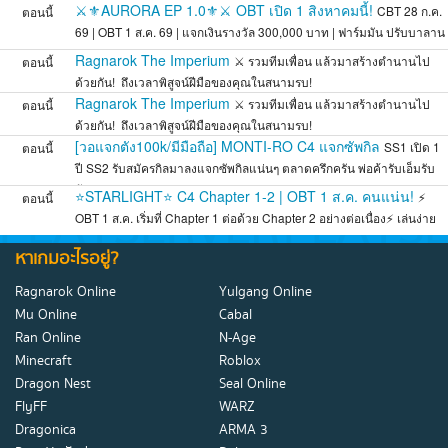
ส
⚔️⚜️AURORA EP 1.0⚜️⚔️ OBT เปิด 1 สิงหาคมนี้!
CBT 28 ก.ค.
ตอนนี้
69 | OBT 1 ส.ค. 69 | แจกเงินรางวัล 300,000 บาท | ฟาร์มมัน ปรับบาลาน
ส
Ragnarok The Imperium
⚔️ รวมทีมเพื่อน แล้วมาสร้างตำนานไป
ตอนนี้
ด้วยกัน! ️ ถึงเวลาพิสูจน์ฝีมือของคุณในสนามรบ!
Ragnarok The Imperium
⚔️ รวมทีมเพื่อน แล้วมาสร้างตำนานไป
ตอนนี้
ด้วยกัน! ️ ถึงเวลาพิสูจน์ฝีมือของคุณในสนามรบ!
[วอแจกตัง100k/มีมือถือ] MONTI-RO C4 แจกซัพกิล
SS1 เปิด 1
ตอนนี้
ปี SS2 รับสมัครกิลมาลงแจกซัพกิลแน่นๆ ตลาดครึกครัน พ่อค้ารับเอ็มรับ
กัน
⭐STARLIGHT⭐ C4 Chapter 1-2 | OBT 1 ส.ค. คนแน่น!
⚡
ตอนนี้
OBT 1 ส.ค. เริ่มที่ Chapter 1 ต่อด้วย Chapter 2 อย่างต่อเนื่อง⚡ เล่นง่าย
สมดุล
หาเกมอะไรอยู่?
Ragnarok Online
Yulgang Online
Mu Online
Cabal
Ran Online
N-Age
Minecraft
Roblox
Dragon Nest
Seal Online
FlyFF
WARZ
Dragonica
ARMA 3