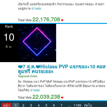
เปิดวันนี้ บอสดร๊อปแคชทุกตัว กิจกรรมเยอะ ของคราฟเยอะ สายฟา
มอยู่สบาย
อ่านต่อ
22,176,708
Total Vote
Rank
10
0
❤️7 ส.ค.❤️Hiclass PVP แจกของ+10 คอส
ตูมฟรี คนรอเยอะ
Ragnarok Online
Sv. Hiclass แนว PvP MvP Hiclass แนวPvP แจกของ+10 ฟรีไม่ต้อง
ตีบวก ไม่ต้องหาของ ไม่ต้องเก็บเลเวล เชิร์ฟเวอร์ดี มีคุณภาพ มาตอน
ไหนก็ทัน
อ่านต่อ
22,039,238
Total Vote
หน้า
1
2
3
4
5
6
7
...
1199
ถัดไป