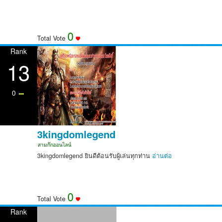
0
Total Vote
Rank
13
0
3kingdomlegend
สามก๊กออนไลน์
3kingdomlegend ยินดีต้อนรับผู้เล่นทุกท่าน
อ่านต่อ
0
Total Vote
Rank