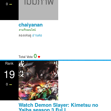
0
chaiyanan
สามก๊กออนไลน์
ลองเล่นดู
อ่านต่อ
0
Total Vote
Rank
19
0
Watch Demon Slayer: Kimetsu no
Yaiba season 3 FuLL