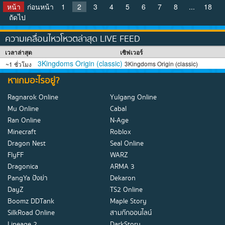
หน้า
ก่อนหน้า
1
2
3
4
5
6
7
8
...
18
ถัดไป
ความเคลื่อนไหวโหวตล่าสุด LIVE FEED
เวลาล่าสุด
เซิฟเวอร์
3Kingdoms Origin (classic)
3Kingdoms Origin (classic)
~1 ชั่วโมง
หาเกมอะไรอยู่?
Ragnarok Online
Yulgang Online
Mu Online
Cabal
Ran Online
N-Age
Minecraft
Roblox
Dragon Nest
Seal Online
FlyFF
WARZ
Dragonica
ARMA 3
PangYa ปังย่า
Dekaron
DayZ
TS2 Online
Boomz DDTank
Maple Story
SilkRoad Online
สามก๊กออนไลน์
Lineage 2
DarkStory