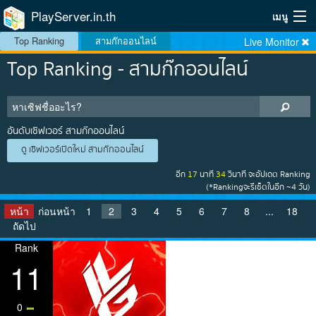
PlayServer.in.th
เมนู
Top Ranking
สามก๊กออนไลน์
Live Monitor
Home
Top Ranking - สามก๊กออนไลน์
Top Ranking Server
วิธีจัดอันดับ
อันดับเซิฟเวอร์ สามก๊กออนไลน์
ดู เซิฟเวอร์เปิดใหม่ สามก๊กออนไลน์
วิธีใช้
อีก
17
นาที
34
วินาที
จะอัปเดต Ranking
บริการเสริม
(*Rankingจะรีเซ็ตในอีก ~4 วัน)
หน้า
ก่อนหน้า
1
2
3
4
5
6
7
8
...
18
ระบบสมาชิก
ถัดไป
Rank
11
0