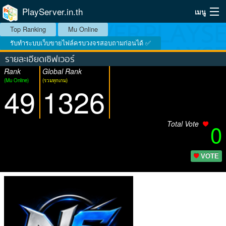
PlayServer.in.th
เมนู
Top Ranking
Mu Online
Home
รับทำระบบเว็บขายไฟล์ครบวงจรสอบถามก่อนได้ ✅
รายละเอียดเซิฟเวอร์
Top Ranking Server
Rank
Global Rank
(Mu Online)
(รวมทุกเกม)
วิธีจัดอันดับ
49
1326
วิธีใช้
Total Vote
0
บริการเสริม
VOTE
ระบบสมาชิก