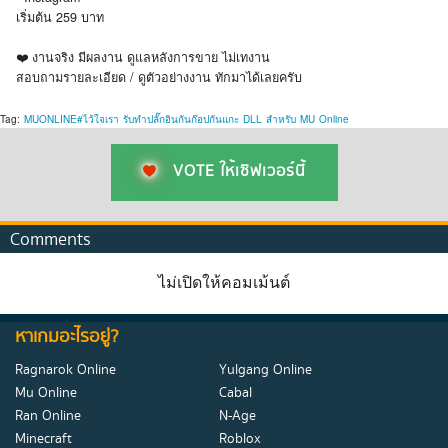
เริ่มต้น 259 บาท
❤️ งานจริง มีผลงาน ดูแลหลังการขาย ไม่เทงาน
สอบถามรายละเอียด / ดูตัวอย่างงาน ทักมาได้เลยครับ
Tag:
MUONLINE#ไว้ใจเรา
รับทำปลั๊กอินกันก๊อปกันแกะ
DLL
สำหรับ
MU
Online
VOTE ให้เซิฟเวอร์นี้
Comments
ไม่เปิดให้คอมเม้นต์
หาเกมอะไรอยู่?
Ragnarok Online
Yulgang Online
Mu Online
Cabal
Ran Online
N-Age
Minecraft
Roblox