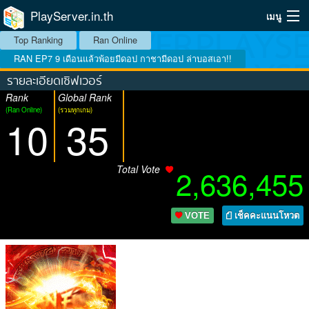
PlayServer.in.th
เมนู
Top Ranking
Ran Online
Home
RAN EP7 9 เดือนแล้วพ้อยมีดอป กาชามีดอป ล่าบอสเอา!!
รายละเอียดเซิฟเวอร์
Top Ranking Server
Rank
Global Rank
(Ran Online)
(รวมทุกเกม)
วิธีจัดอันดับ
10
35
วิธีใช้
Total Vote
2,770,512
บริการเสริม
ระบบสมาชิก
VOTE
เช็คคะแนนโหวต