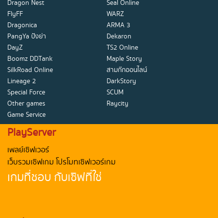
Dragon Nest
Seal Online
FlyFF
WARZ
Dragonica
ARMA 3
PangYa ปังย่า
Dekaron
DayZ
TS2 Online
Boomz DDTank
Maple Story
SilkRoad Online
สามก๊กออนไลน์
Lineage 2
DarkStory
Special Force
SCUM
Other games
Raycity
Game Service
PlayServer
เพลย์เซิฟเวอร์
เว็บรวมเซิฟเกม โปรโมทเซิฟเวอร์เกม
เกมที่ชอบ กับเซิฟที่ใช่