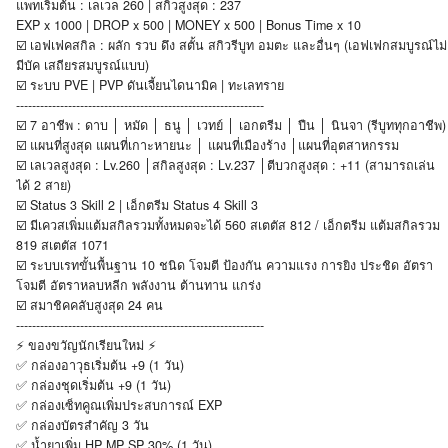
แพทเริ่มต้น : เลเวล 260 | สกิวสูงสุด : 237
EXP x 1000 | DROP x 500 | MONEY x 500 | Bonus Time x 10
☑️ เอฟเฟคสกิล : ผลัก รวบ ดึง สตั้น สกิวรีบูท อมตะ และอื่นๆ (เอฟเฟกสมบูรณ์ไม่
มีบัค เสถียรสมบูรณ์แบบ)
☑️ ระบบ PVE | PVP ดันเจี้ยนไดนามิค | ทะเลทราย
--------------------------------------------------------------
☑️ 7 อาชีพ : ดาบ │ หมัด │ ธนู │ เวทย์ │ เอกตรีม │ ปืน │ นินจา (รีบูททุกอาชีพ)
☑️ แผนที่สูงสุด แผนที่เกาะหายนะ │ แผนที่เมืองร้าง │แผนที่อุตสาหกรรม
☑️ เลเวลสูงสุด : Lv.260 │สกิลสูงสุด : Lv.237 │ตีบวกสูงสุด : +11 (สามารถเล่น
ได้ 2 สาย)
☑️ Status 3 Skill 2 | เอ็กตรีม Status 4 Skill 3
☑️ มีเควสเพิ่มแต้มสกิลรวมทั้งหมดจะได้ 560 สเตตัส 812 / เอ็กตรีม แต้มสกิลรวม
819 สเตตัส 1071
☑️ ระบบเรทขั้นพื้นฐาน 10 ชนิด โจมตี ป้องกัน ความแรง การยิง ประชิด อัตรา
โจมตี อัตราหลบหลีก พลังงาน ต้านทาน แกร่ง
☑️ สมาชิคคลับสูงสุด 24 คน
--------------------------------------------------------------
⚡ ของขวัญนักเรียนใหม่ ⚡
✅ กล่องอาวุธเริ่มต้น +9 (1 วัน)
✅ กล่องชุดเริ่มต้น +9 (1 วัน)
✅ กล่องเซ็ทคูณเพิ่มประสบการณ์ EXP
✅ กล่องบัตรสำคัญ 3 วัน
✅ น้ำยาเพิ่ม HP MP SP 30% (1 วัน)