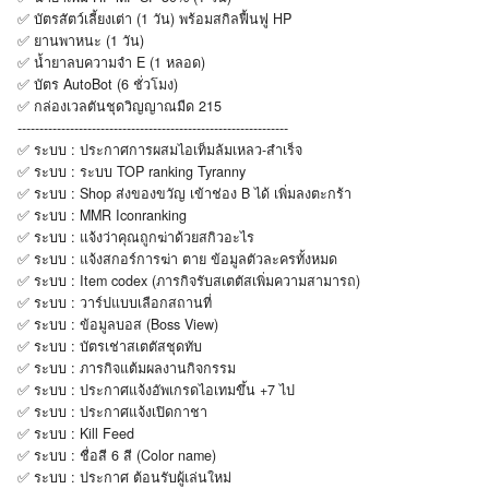
✅ บัตรสัตว์เลี้ยงเต่า (1 วัน) พร้อมสกิลฟื้นฟู HP
✅ ยานพาหนะ (1 วัน)
✅ น้ำยาลบความจำ E (1 หลอด)
✅ บัตร AutoBot (6 ชั่วโมง)
✅ กล่องเวลตันชุดวิญญาณมืด 215
--------------------------------------------------------------
✅ ระบบ : ประกาศการผสมไอเท็มล้มเหลว-สำเร็จ
✅ ระบบ : ระบบ TOP ranking Tyranny
✅ ระบบ : Shop ส่งของขวัญ เข้าช่อง B ได้ เพิ่มลงตะกร้า
✅ ระบบ : MMR Iconranking
✅ ระบบ : แจ้งว่าคุณถูกฆ่าด้วยสกิวอะไร
✅ ระบบ : แจ้งสกอร์การฆ่า ตาย ข้อมูลตัวละครทั้งหมด
✅ ระบบ : Item codex (ภารกิจรับสเตตัสเพิ่มความสามารถ)
✅ ระบบ : วาร์ปแบบเลือกสถานที่
✅ ระบบ : ข้อมูลบอส (Boss View)
✅ ระบบ : บัตรเช่าสเตตัสชุดทับ
✅ ระบบ : ภารกิจแต้มผลงานกิจกรรม
✅ ระบบ : ประกาศแจ้งอัพเกรดไอเทมขึ้น +7 ไป
✅ ระบบ : ประกาศแจ้งเปิดกาชา
✅ ระบบ : Kill Feed
✅ ระบบ : ชื่อสี 6 สี (Color name)
✅ ระบบ : ประกาศ ต้อนรับผู้เล่นใหม่