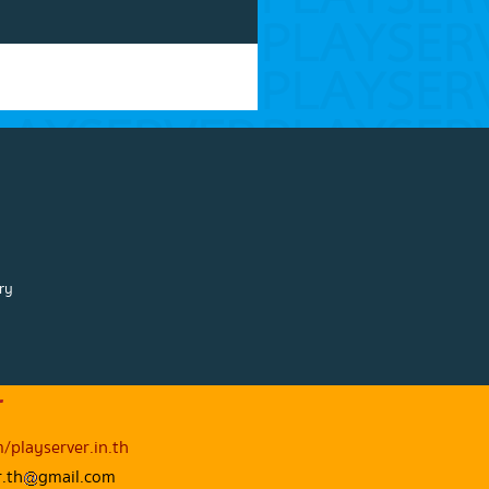
ry
r
/playserver.in.th
r.th
gmail.com