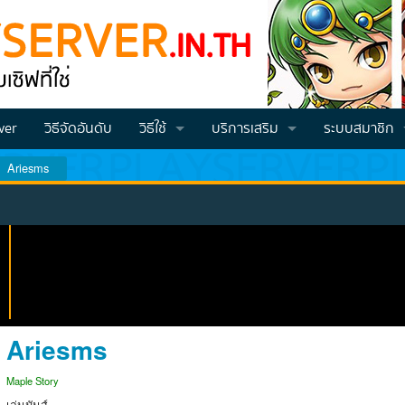
ver
วิธีจัดอันดับ
วิธีใช้
บริการเสริม
ระบบสมาชิก
Ariesms
วิธีโหวต VOTE
Vote คูณ2
สมัครสมาชิก
วิธีสมัครและโปรโมทเซิฟ
วิธีเติมเครดิต
Login
วีธีเช็คคะแนนโหวต (สำหรับจีเอ็ม)
1
วิธีทำโหวตแล้วส่งคะแนนเข้าไอดี
Ariesms
Maple Story