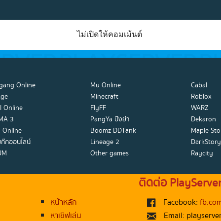
ไม่เปิดให้คอมเม้นต์
gang Online
Mu Online
Cabal
Age
Minecraft
Roblox
l Online
FlyFF
WARZ
MA 3
PangYa ปังย่า
Dekaron
 Online
Boomz DDTank
Maple Sto
ก๊กออนไลน์
Lineage 2
DarkStory
UM
Other games
Raycity
ติดต่อ PlayServe
หน้าหลัก
Facebook:
fb.com
หาเซิฟเล่น
Email: playserve