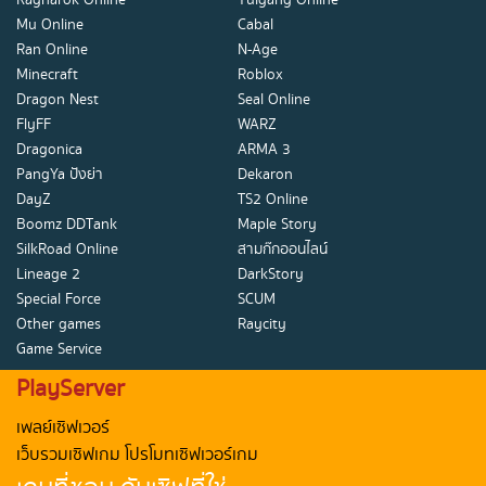
Ragnarok Online
Yulgang Online
Mu Online
Cabal
Ran Online
N-Age
Minecraft
Roblox
Dragon Nest
Seal Online
FlyFF
WARZ
Dragonica
ARMA 3
PangYa ปังย่า
Dekaron
DayZ
TS2 Online
Boomz DDTank
Maple Story
SilkRoad Online
สามก๊กออนไลน์
Lineage 2
DarkStory
Special Force
SCUM
Other games
Raycity
Game Service
PlayServer
เพลย์เซิฟเวอร์
เว็บรวมเซิฟเกม โปรโมทเซิฟเวอร์เกม