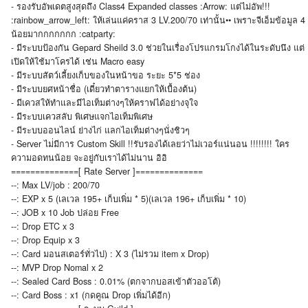
- รองรับอัพเดตสูงสุดถึง Class4 Expanded classes :Arrow: แต่ไม่อัพ!!!
:rainbow_arrow_left: ให้เล่นแค่คราส 3 LV.200/70 เท่านั้น•• เพราะจีเอ็มข้อมูล 4
น้อยมากกกกกกก :catparty:
- มีระบบป้องกัน Gepard Sheild 3.0 ช่วยในเรื่องโปรแกรมโกงได้ในระดับนึง แต่
เปิดให้ใช้มาโครได้ เช่น Macro easy
- มีระบบสัตว์เลี้ยงเก็บของในหน้าขอ ระยะ 5*5 ช่อง
- มีระบบยศหน้าชื่อ (เดี๋ยวทำตารางแยกให้เบื้องต้น)
- มีเควสให้ทำและมีไอเท็มต่างๆให้คราฟได้อย่างจุใจ
- มีระบบเควสลับ พิเศษแจกไอเท็มพิเศษ
- มีระบบออนไลน์ ย่างไก่ แลกไอเท็มต่างๆนั่งชิวๆ
- Server ไม่่มีการ Custom Skill !!รับรองได้เลยว่าไม่เวอร์แน่นอน !!!!!!!! ใคร
ความอดทนน้อย จะอยู่กับเราได้ไม่นาน อิอิ
==============[ Rate Server ]==============
--: Max LV/job : 200/70
--: EXP x 5 (เลเวล 195+ เก็บเพิ่ม * 5)(เลเวล 196+ เก็บเพิ่ม * 10)
--: JOB x 10 Job ปล่อย Free
--: Drop ETC x 3
--: Drop Equip x 3
--: Card มอนสเตอร์ทั่วไป) : X 3 (ไม่รวม item x Drop)
--: MVP Drop Nomal x 2
--: Sealed Card Boss : 0.01% (ตกจากบอสเข้าตัวออโต้)
--: Card Boss : x1 (กดคูณ Drop เพิ่มได้อีก)