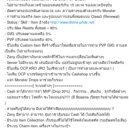
- ไม่สามารถเก็บเลเวลข้ามมอนสเตอร์เกิน 15 เลเวล ของเลเวลปัจจุบัน
- อัตตราดรอปแปรผันตามเลเวล และ ความห่างของตัวละครกับ Monster
- การคำนวณสกิล item และรูปแบบการเล่นทั้งหมดแบบ Class3 (Renewal)
- Status / Skill / Item อ้างอิง
http://www.divine-pride.net/
- ปรับ Max Restits ทั้งหมด = 85%
- GVG ปรับลดดาเมจเหลือ 5%
- PVP ปรับลดดาเมจเหลิอ 40%
- มีไอเท็ม Custom item ที่สร้างขึ้นมาใหม่เพื่อช่วยในการฟาม PVP GVG ล่าบอส
เป็นต้น (ไม่เวอร์แน่นอน)
- Zeny เป็นอัตราเงินกลางหลักที่ใช้ในการแลกเปลี่ยนไอเท็มต่างๆ
- Server ไม่มีระบบ AI เล่นมือเท่านั้น บอทไม่อยู่จอเข้าคุก อย่างเดียวโชคดีครับ
- มีไอเท็ม OCP KRO JRO ในเซิฟเวอร์ ( เป็นการทำเควสและฟามเอา )
- ไอเท็ม OCP บางชนิดถูกนำเข้ามาขายใน Cashshop บางชิ้น
- แจก Monster Drops มาช่วยเก็บของ
==============[ ระบบต่างๆ ]==============
- Cash หาได้จากการล่า MVP (Drop 30%) , กิจกรรม , เติมเงิน , ธุรกิจมืดต่างๆ
- บอสออร่าเขียว โหดถึก ซะใจแน่นอน!!!!! (มี Bossnia เปิดทุกวันฟามได้ฟามเลย
)
- สายฟรีอยู่ได้สบาย มีเควสให้ทำเพียบบบบบบบบบบบบบบบบบบบบบบ !!
- Zeny มีค่ามาก สามารถ สุ่มกาชาลุ้นของ Cash ได้ (ไม่เติมก็เมพได้)
- มีระบบ item Collecttion เก็บของที่ไม่ได้ใช้ใส่คลังไดเสเตตัส (รออัพเดทไอเท็ม)
- มีระบบ Charm item เครื่องรางในกระเป๋า