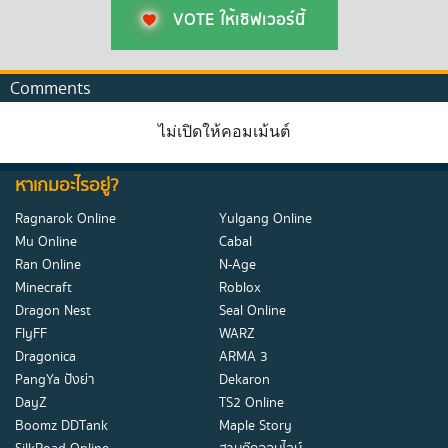
VOTE ให้เซิฟเวอร์นี้
Comments
ไม่เปิดให้คอมเม้นต์
หาเกมอะไรอยู่?
Ragnarok Online
Yulgang Online
Mu Online
Cabal
Ran Online
N-Age
Minecraft
Roblox
Dragon Nest
Seal Online
FlyFF
WARZ
Dragonica
ARMA 3
PangYa ปังย่า
Dekaron
DayZ
TS2 Online
Boomz DDTank
Maple Story