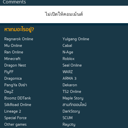
Comments
ไม่เปิดให้คอมเม้นต์
หาเกมอะไรอยู่?
Ragnarok Online
Yulgang Online
Mu Online
Cabal
Ran Online
N-Age
Minecraft
Roblox
Dragon Nest
Seal Online
FlyFF
WARZ
Dragonica
ARMA 3
PangYa ปังย่า
Dekaron
DayZ
TS2 Online
Boomz DDTank
Maple Story
SilkRoad Online
สามก๊กออนไลน์
Lineage 2
DarkStory
Special Force
SCUM
Other games
Raycity