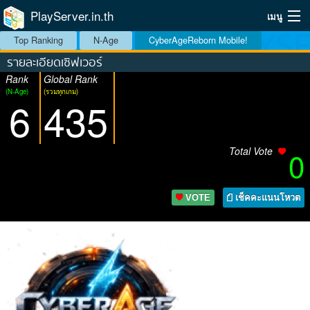
PlayServer.in.th
เมนู
Top Ranking
N-Age
CyberAgeReborn Mobile!
Home
รายละเอียดเซิฟเวอร์
Rank
Global Rank
Top Ranking Server
(N-Age)
(รวมทุกเกม)
6
435
วิธีจัดอันดับ
วิธีใช้
Total Vote
0
บริการเสริม
VOTE
เช็คคะแนนโหวต
ระบบสมาชิก