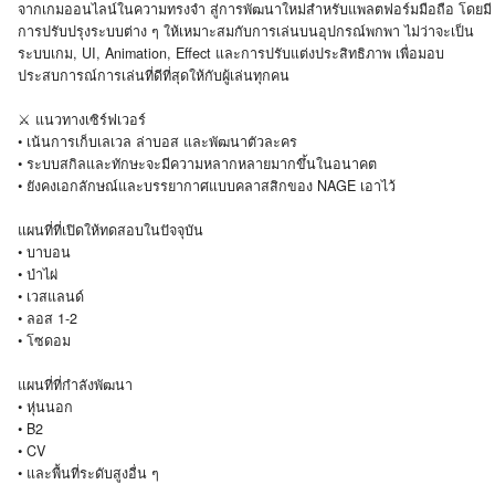
จากเกมออนไลน์ในความทรงจำ สู่การพัฒนาใหม่สำหรับแพลตฟอร์มมือถือ โดยมี
การปรับปรุงระบบต่าง ๆ ให้เหมาะสมกับการเล่นบนอุปกรณ์พกพา ไม่ว่าจะเป็น
ระบบเกม, UI, Animation, Effect และการปรับแต่งประสิทธิภาพ เพื่อมอบ
ประสบการณ์การเล่นที่ดีที่สุดให้กับผู้เล่นทุกคน
⚔️ แนวทางเซิร์ฟเวอร์
• เน้นการเก็บเลเวล ล่าบอส และพัฒนาตัวละคร
• ระบบสกิลและทักษะจะมีความหลากหลายมากขึ้นในอนาคต
• ยังคงเอกลักษณ์และบรรยากาศแบบคลาสสิกของ NAGE เอาไว้
แผนที่ที่เปิดให้ทดสอบในปัจจุบัน
• บาบอน
• ป่าไผ่
• เวสแลนด์
• ลอส 1-2
• โซดอม
แผนที่ที่กำลังพัฒนา
• หุ่นนอก
• B2
• CV
• และพื้นที่ระดับสูงอื่น ๆ