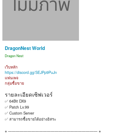
DragonNest World
Dragon Nest
เว็บหลัก
https://discord.gg/SEJPp9PuJn
แฟนเพจ
กลุ่มซื้อขาย
รายละเอียดเซิฟเวอร์
✅ 64Bit DX9
✅ Patch Lv.99
✅ Custom Server
✅ สามารถซื้อขายได้อย่างอิสระ
※ ——————————————————————— ※