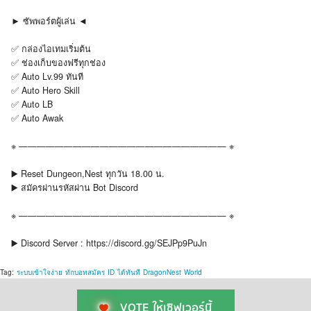
► ซัพพอร์ตผู้เล่น ◄
✅ กล่องไอเทมเริ่มต้น
✅ ช่องเก็บของฟรีทุกช่อง
✅ Auto Lv.99 ทันที
✅ Auto Hero Skill
✅ Auto LB
✅ Auto Awak
※ ——————————————————————— ※
▶️ Reset Dungeon,Nest ทุกวัน 18.00 น.
▶️ สมัครผ่านรหัสผ่าน Bot Discord
※ ——————————————————————— ※
▶️ Discord Server : https://discord.gg/SEJPp9PuJn
Tag:
ระบบเข้าใจง่าย
ทักบอทสมัคร
ID
ได้ทันที
DragonNest
World
VOTE ให้เซิฟเวอร์นี้