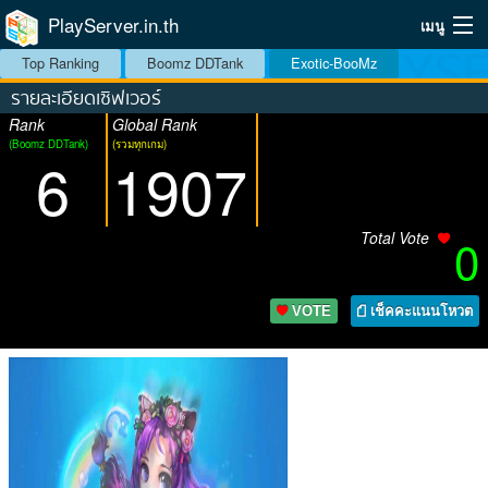
PlayServer.in.th
เมนู
Top Ranking
Boomz DDTank
Exotic-BooMz
Home
รายละเอียดเซิฟเวอร์
Rank
Global Rank
Top Ranking Server
(Boomz DDTank)
(รวมทุกเกม)
6
1907
วิธีจัดอันดับ
วิธีใช้
Total Vote
0
บริการเสริม
VOTE
เช็คคะแนนโหวต
ระบบสมาชิก