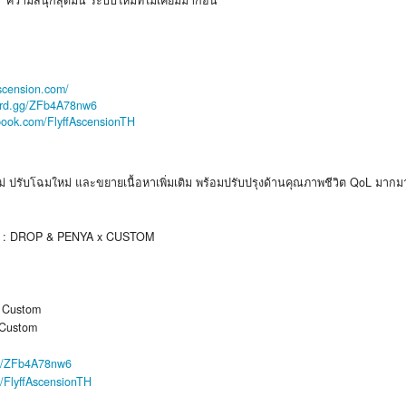
ความสนุกสุดมัน ระบบใหม่ที่ไม่เคยมีมาก่อน
fascension.com/
cord.gg/ZFb4A78nw6
ebook.com/FlyffAscensionTH
ม่ ปรับโฉมใหม่ และขยายเนื้อหาเพิ่มเติม พร้อมปรับปรุงด้านคุณภาพชีวิต QoL มา
50 : DROP & PENYA x CUSTOM
 / Custom
 Custom
gg/ZFb4A78nw6
m/FlyffAscensionTH