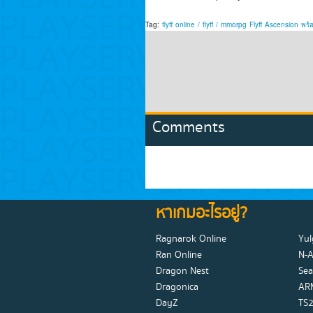
Tag:
flyff
online
/
flyff
/
mmorpg
Flyff
Ascension
พร้
Comments
หาเกมอะไรอยู่?
Ragnarok Online
Yul
Ran Online
N-
Dragon Nest
Sea
Dragonica
AR
DayZ
TS2