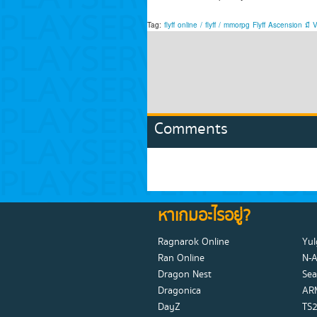
Tag:
flyff
online
/
flyff
/
mmorpg
Flyff
Ascension
มี
V
Comments
หาเกมอะไรอยู่?
Ragnarok Online
Yul
Ran Online
N-
Dragon Nest
Sea
Dragonica
AR
DayZ
TS2