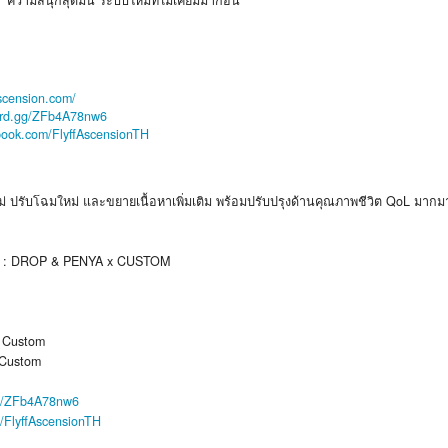
ความสนุกสุดมัน ระบบใหม่ที่ไม่เคยมีมาก่อน
fascension.com/
cord.gg/ZFb4A78nw6
ebook.com/FlyffAscensionTH
ม่ ปรับโฉมใหม่ และขยายเนื้อหาเพิ่มเติม พร้อมปรับปรุงด้านคุณภาพชีวิต QoL มา
50 : DROP & PENYA x CUSTOM
 / Custom
 Custom
gg/ZFb4A78nw6
m/FlyffAscensionTH