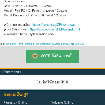
Story - Custom
Card - Flyff PC / Universe / Custom
Model - Flyff PC / XinFeifei / Universe / Custom
Map & Dungeon - Flyff PC / XinFeifei / Custom
✔️ติดตามรายละเอียด :
https://discord.gg/ZFb4A78nw6
✔️เฟสบุ๊คแฟนเพจ :
https://facebook.com/FlyffAscensionTH
✔️Website : https://flyffascension.com/
Tag:
flyff
online
/
flyff
/
mmorpg
Flyff
Ascension
Classic
ระบบใหม่
พูดในเกมได้
VOTE ให้เซิฟเวอร์นี้
Comments
ไม่เปิดให้คอมเม้นต์
หาเกมอะไรอยู่?
Ragnarok Online
Yulgang Online