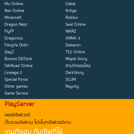
Mu Online
Cabal
Ran Online
N-Age
Minecraft
Roblox
Dragon Nest
Seal Online
FlyFF
WARZ
Dragonica
ARMA 3
PangYa ปังย่า
Dekaron
DayZ
TS2 Online
Boomz DDTank
Maple Story
SilkRoad Online
สามก๊กออนไลน์
Lineage 2
DarkStory
Special Force
SCUM
Other games
Raycity
Game Service
PlayServer
เพลย์เซิฟเวอร์
เว็บรวมเซิฟเกม โปรโมทเซิฟเวอร์เกม
เกมที่ชอบ กับเซิฟที่ใช่