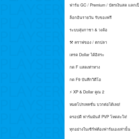
ฟาร์ม GC / Premium / บัตรเงินสด แลกเป
ล็อกอินรายวัน รับของฟรี
ระบบสุ่มกาชา & วงล้อ
⚒️ คราฟของ / ตกปลา
เทรด Dollar ได้อิสระ
กด F แสดงท่าทาง
กด F9 บันทึกวิดีโอ
⚡ XP & Dollar คูณ 2
หมดโปรเทคชั่น บวกต่อได้เลย!
ดรอปดี ฟาร์มมันส์ PVP โหดสะใจ!
ทุกอย่างในเซิร์ฟต้องฟาร์มเองเท่านั้น