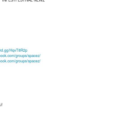
INFESTFESTIVAL NEWZ
cord.gg/HqvT8R2p
ebook.com/groups/spacez/
ebook.com/groups/spacez/
บ!