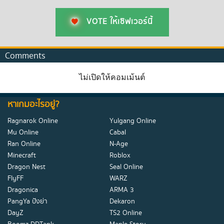
VOTE ให้เซิฟเวอร์นี้
Comments
ไม่เปิดให้คอมเม้นต์
หาเกมอะไรอยู่?
Ragnarok Online
Yulgang Online
Mu Online
Cabal
Ran Online
N-Age
Minecraft
Roblox
Dragon Nest
Seal Online
FlyFF
WARZ
Dragonica
ARMA 3
PangYa ปังย่า
Dekaron
DayZ
TS2 Online