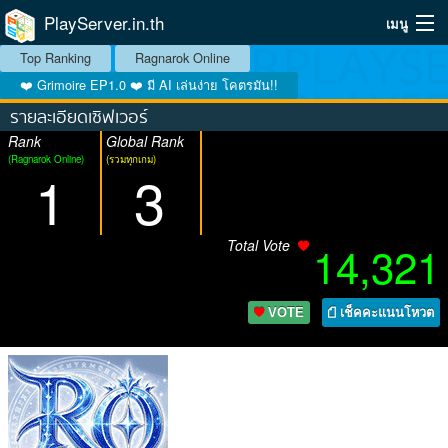
PlayServer.in.th
เมนู
Top Ranking
Ragnarok Online
Home
❤️ Grimoire EP1.0 ❤️ มี AI เล่นง่าย โคตรมัน!!
รายละเอียดเซิฟเวอร์
Top Ranking Server
Rank
Global Rank
(Ragnarok Online)
(รวมทุกเกม)
วิธีจัดอันดับ
1
3
วิธีใช้
Total Vote
15,168
บริการเสริม
ระบบสมาชิก
VOTE
เช็คคะแนนโหวต