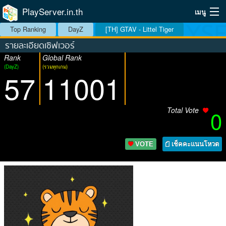
PlayServer.in.th
เมนู
Top Ranking
DayZ
[TH] GTAV - Littel Tiger
Home
รายละเอียดเซิฟเวอร์
Rank
Global Rank
Top Ranking Server
(DayZ)
(รวมทุกเกม)
57
11001
วิธีจัดอันดับ
วิธีใช้
Total Vote
0
บริการเสริม
VOTE
เช็คคะแนนโหวต
ระบบสมาชิก