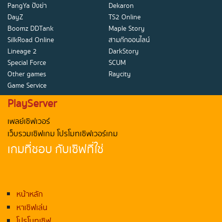
PangYa ปังย่า
Dekaron
DayZ
TS2 Online
Boomz DDTank
Maple Story
SilkRoad Online
สามก๊กออนไลน์
Lineage 2
DarkStory
Special Force
SCUM
Other games
Raycity
Game Service
PlayServer
เพลย์เซิฟเวอร์
เว็บรวมเซิฟเกม โปรโมทเซิฟเวอร์เกม
เกมที่ชอบ กับเซิฟที่ใช่
หน้าหลัก
หาเซิฟเล่น
โปรโมทเซิฟ