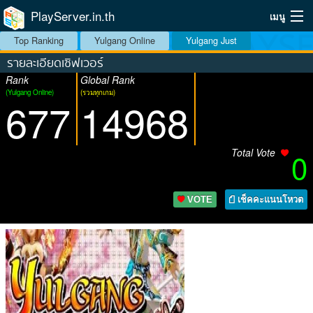
PlayServer.in.th
เมนู
Top Ranking
Yulgang Online
Yulgang Just
Home
รายละเอียดเซิฟเวอร์
Rank
Global Rank
Top Ranking Server
(Yulgang Online)
(รวมทุกเกม)
677
14968
วิธีจัดอันดับ
วิธีใช้
Total Vote
0
บริการเสริม
VOTE
เช็คคะแนนโหวต
ระบบสมาชิก