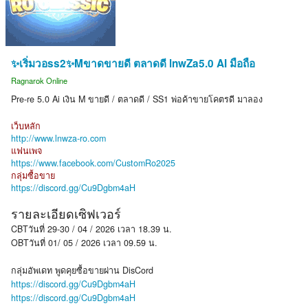
✨เริ่มวอss2✨Mขาดขายดี ตลาดดี lnwZa5.0 AI มือถือ
Ragnarok Online
Pre-re 5.0 Ai เงิน M ขายดี / ตลาดดี / SS1 พ่อค้าขายโคตรดี มาลอง
เว็บหลัก
http://www.lnwza-ro.com
แฟนเพจ
https://www.facebook.com/CustomRo2025
กลุ่มซื้อขาย
https://discord.gg/Cu9Dgbm4aH
รายละเอียดเซิฟเวอร์
CBTวันที่ 29-30 / 04 / 2026 เวลา 18.39 น.
OBTวันที่ 01/ 05 / 2026 เวลา 09.59 น.
กลุ่มอัพเดท พูดคุยซื้อขายผ่าน DisCord
https://discord.gg/Cu9Dgbm4aH
https://discord.gg/Cu9Dgbm4aH