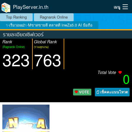
PlayServer.in.th
เมนู
Top Ranking
Ragnarok Online
Home
✨เริ่มวอss2✨Mขาดขายดี ตลาดดี lnwZa5.0 AI มือถือ
รายละเอียดเซิฟเวอร์
Top Ranking Server
Rank
Global Rank
(Ragnarok Online)
(รวมทุกเกม)
วิธีจัดอันดับ
323
763
วิธีใช้
Total Vote
0
บริการเสริม
ระบบสมาชิก
VOTE
เช็คคะแนนโหวต