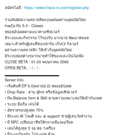
สมัครไอดี :
https://www.lnwza-ro.com/register.php
ร่วมสัมผัสความคลาสสิคแบบผสมผสานยุคสมัยใหม่
lnwZa-Ro 5.0 : Classic
ทยอยอัปเดตตามแนวทางเซิฟเวอร์
มีระบบและกิจกรรม ไว้รองรับ มากมาย พัฒนาตลอด
เหมาะสำหรับผู้เล่นที่ชอบฟาร์ม เก็บLV กิลวอร์
ผสานความคลาสสิก ให้เข้ากับยุคสมัยใหม่
มีระบบย่อยต่างๆมากมายทำให้ของและเงินไม่เฟ้อ
CLOSE BETA : 01-03 พฤษภาคม 2569
OPEN BETA : - / - / -
▂▂▂▂▂▂▂▂▂▂▂▂▂▂▂▂▂▂
Server Info
• เริ่มต้นที่ EP 5.0(คลาส2-2) ทยอยอัปเดต
• Drop Rate : ตาม @mi หรือข้อมูลเซิฟเวอร์
• Re-Balance Item & Skill ตามความเหมาะสมให้เข้ากับแพท
• ระบบ มือถือ เล่นได้
• อัตราดรอปสูงสุด 70%
• มีระบบ AI โจมตี และ ai support ช่วยผู้เล่นวัยทำงาน
• มี NPC เปลี่ยนอาชีพให้กลางเมืองมอร๊อค
• เล่นได้สูงสุด 3 จอ ต่อ 1เครื่อง
• มีระบบป้องกัน โปร-บอท ด้วย