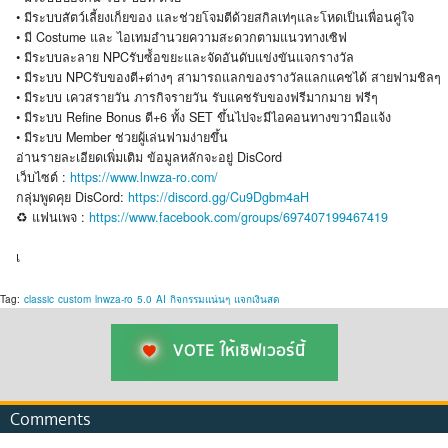
• มีระบบสัตว์เลี้ยงเก็ยของ และช่วยโจมตีด้วยสกิลเท่ๆและโหดเป็นเพื่อนคู่ใจ
• มี Costume และ ไอเทมอำนวยความสะดวกตามแนวทางเซิฟ
• มีระบบละลาย NPCรับซ์้อขยะและจัดอันดับแข่งขันแจกรางวัล
• มีระบบ NPCรับของตี+ต่างๆ สามารถแลกของรางวัลแลกแคชได้ สายฟามชิลๆ
• มีระบบ เควสรายวัน ภารกิจรายวัน รับแคชรับของฟรีมากมาย ฟรีๆ
• มีระบบ Refine Bonus ตี+6 ทั้ง SET ขึ้นไปจะมีไอคอนทางขวามือแจ้ง
• มีระบบ Member ช่วยผู้เล่นฟามง่ายขึ้น
อ่านรายละเอียดเพิ่มเติม ข้อมูลหลักจะอยู่ DisCord
เว็บไซต์ :
https://www.lnwza-ro.com/
กลุ่มพูดคุย DisCord:
https://discord.gg/Cu9Dgbm4aH
♻️ แฟนเพจ :
https://www.facebook.com/groups/697407199467419
เ
Tag:
classic
custom
lnwza-ro
5.0
AI
กิจกรรมแน่นๆ
แจกเงินสด
VOTE ให้เซิฟเวอร์นี้
Comments