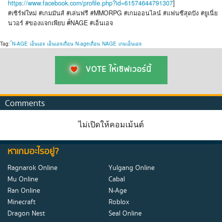
https://www.facebook.com/profile.php?id=61574644791307
]
#เซิร์ฟใหม่ #เกมมันส์ #เล่นฟรี #MMORPG #เกมออนไลน์ #แฟนซีสุดปัง #ยูเนี่ย
นวอร์ #ของแจกเพียบ #์NAGE #เอ็นเอจ
Tag:
์N-AGE
เอ็นเอจ
เอ็นเอจเถื่อน
N-ageเถื่อน
NAGE
เกมเอ็นเอจ
VOTE ให้เซิฟเวอร์นี้
Comments
ไม่เปิดให้คอมเม้นต์
หาเกมอะไรอยู่?
Ragnarok Online
Yulgang Online
Mu Online
Cabal
Ran Online
N-Age
Minecraft
Roblox
Dragon Nest
Seal Online