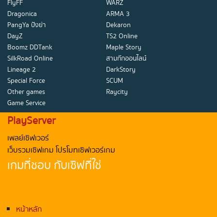
FlyFF
WARZ
Dragonica
ARMA 3
PangYa ปังย่า
Dekaron
DayZ
TS2 Online
Boomz DDTank
Maple Story
SilkRoad Online
สามก๊กออนไลน์
Lineage 2
DarkStory
Special Force
SCUM
Other games
Raycity
Game Service
PlayServer
เพลย์เซิฟเวอร์
เว็บรวมเซิฟเกม โปรโมทเซิฟเวอร์เกม
เกมที่ชอบ กับเซิฟที่ใช่
หน้าหลัก