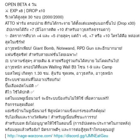
OPEN BETA 4 วัน
⚔️ EXP x8 | DROP x10
รีเวลได้สูงสุด 30 รอบ (2000/2000)
ATTO ฟาร์ม ดรอปง่าย ตีกันได้กระจาย ได้ตั้งแต่แมพหุ่นนอกขึ้นไป (Drop x30)
️ อัปเกรดได้ถึง +7 (มีโอกาสติด +10 สำหรับอาวุธสกิลธรรมดา!)
✨ อัตราการตีบวก +4 และ +5 ง่ายสุดๆ แต่ถ้า +6, +7 หรือ +10 ใครได้คือ หล่อเท่
สุดในเซิร์ฟ!
อาวุธหนักเพียบ! Giant Bomb, Notewand, RPD Gun และอีกมากมาย!
แฟนซีสุดชิค! สำหรับสายแฟชั่นโดยเฉพาะ!
⚖️ บาลานซ์สุดๆ สายเติม & สายฟรีอยู่ร่วมกันได้สบาย ไม่โดดเกินไป!
อาวุธหนัก ดรอปได้ที่แมพ Walling Wall B3 โซน 1-9 และ Camp
บอสใหญ่ เกิดทุก 1.30 ชม. ลุ้นรับ ชุดเทพ, อาวุธสกิล, อาวุธหนัก
มีระบบช่วยเล่นที่ไม่เอาเปรียบกัน!
ปั๊มเลือดอัตโนมัติ ✅
ตีไว ใช้ได้ปกติ ✅
แต่ในแมพยูเนี่ยนวอร์ จะมีระบบป้องกันไม่ให้ใช้ เพื่อความแฟร์!
กิจกรรมสุดเดือด!
แย่งชิงบ้านในยูเนี่ยนวอร์ พิสูจน์ความแข็งแกร่งของกิลด์คุณ!
รับไอเท็มและรางวัลพิเศษ ! สำหรับยูเนี่ยนที่ชนะการรบ!
สำหรับบอท ยังไม่อนุญาตให้ใช้ในตอนนี้ (การอัปเดตจะประกาศในภายหลัง)
พร้อมลุยแล้วหรือยัง? มิตรภาพดีๆ และการต่อสู้สุดเร้าใจรอคุณอยู่!
[
http://nage-warzone.com
/
https://discord.gg/tJMNEatGeu